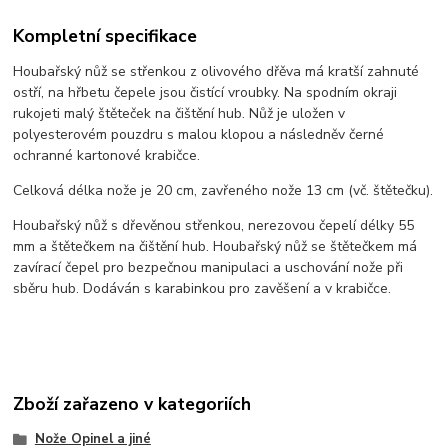
Kompletní specifikace
Houbařský nůž se střenkou z olivového dřěva má kratší zahnuté
ostří, na hřbetu čepele jsou čistící vroubky. Na spodním okraji
rukojeti malý štěteček na čištění hub. Nůž je uložen v
polyesterovém pouzdru s malou klopou a následněv černé
ochranné kartonové krabičce.
Celková délka nože je 20 cm, zavřeného nože 13 cm (vč. štětečku).
Houbařský nůž s dřevěnou střenkou, nerezovou čepelí délky 55
mm a štětečkem na čištění hub. Houbařský nůž se štětečkem má
zavírací čepel pro bezpečnou manipulaci a uschování nože při
sběru hub. Dodáván s karabinkou pro zavěšení a v krabičce.
Zboží zařazeno v kategoriích
Nože Opinel a jiné