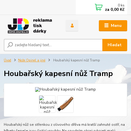
0
ks
za
0,00 Kč
Menu
Hledat
Úvod
Nože Opinel a jiné
Houbařský kapesní nůž Tramp
Houbařský kapesní nůž Tramp
Houbařský nůž se střenkou z olivového dřěva má kratší zahnuté ostří, na
hřbetu čepele jsou čistící vroubky. Na spodním okraji rukojeti malý