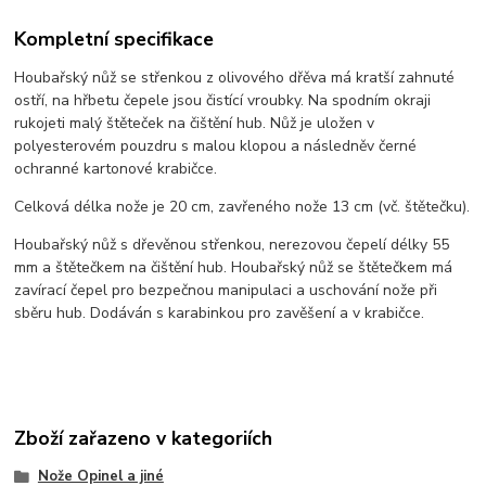
Kompletní specifikace
Houbařský nůž se střenkou z olivového dřěva má kratší zahnuté
ostří, na hřbetu čepele jsou čistící vroubky. Na spodním okraji
rukojeti malý štěteček na čištění hub. Nůž je uložen v
polyesterovém pouzdru s malou klopou a následněv černé
ochranné kartonové krabičce.
Celková délka nože je 20 cm, zavřeného nože 13 cm (vč. štětečku).
Houbařský nůž s dřevěnou střenkou, nerezovou čepelí délky 55
mm a štětečkem na čištění hub. Houbařský nůž se štětečkem má
zavírací čepel pro bezpečnou manipulaci a uschování nože při
sběru hub. Dodáván s karabinkou pro zavěšení a v krabičce.
Zboží zařazeno v kategoriích
Nože Opinel a jiné