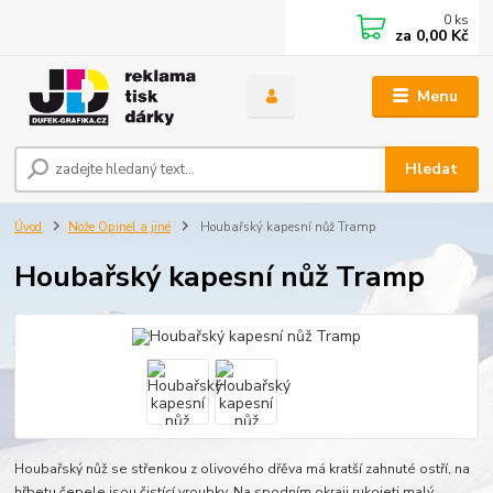
0
ks
za
0,00 Kč
Menu
Hledat
Úvod
Nože Opinel a jiné
Houbařský kapesní nůž Tramp
Houbařský kapesní nůž Tramp
Houbařský nůž se střenkou z olivového dřěva má kratší zahnuté ostří, na
hřbetu čepele jsou čistící vroubky. Na spodním okraji rukojeti malý