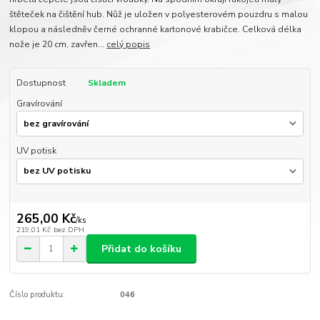
štěteček na čištění hub. Nůž je uložen v polyesterovém pouzdru s malou
klopou a následněv černé ochranné kartonové krabičce. Celková délka
nože je 20 cm, zavřen...
celý popis
Dostupnost
Skladem
Gravírování
UV potisk
265,00 Kč
/
ks
219,01 Kč
bez DPH
Přidat do košíku
Číslo produktu:
046