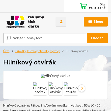
0
ks
za
0,00 Kč
Menu
Hledat
Úvod
Přívěšky, klíčenky, otvíráky, vývrtky
Hliníkový otvírák
Hliníkový otvírák
Hliníkový otvírák na láhve. S klíčovým kroužkem.Velikost: 55 x 10 x 15
mm.Barvy: červená, modrá, černá, zelená. Na přání provádíme laserové