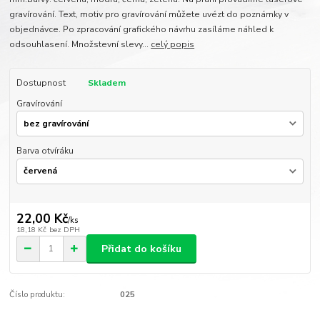
gravírování. Text, motiv pro gravírování můžete uvézt do poznámky v
objednávce. Po zpracování grafického návrhu zasíláme náhled k
odsouhlasení. Množstevní slevy...
celý popis
Dostupnost
Skladem
Gravírování
Barva otvíráku
22,00 Kč
/
ks
18,18 Kč
bez DPH
Přidat do košíku
Číslo produktu:
025