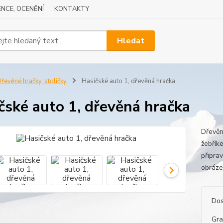
NCE, OCENĚNÍ
KONTAKTY
Hledat
řevěné hračky, stoličky
Hasičské auto 1, dřevěná hračka
čské auto 1, dřevěná hračka
Dřevěn
žebřík
připra
obrázek
Dos
Gra