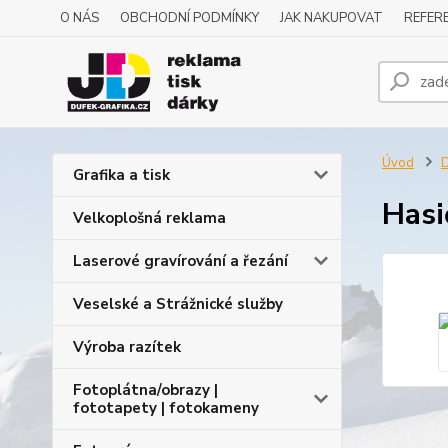
O NÁS
OBCHODNÍ PODMÍNKY
JAK NAKUPOVAT
REFERE
Úvod
D
Grafika a tisk
Hasi
Velkoplošná reklama
Laserové gravírování a řezání
Veselské a Strážnické služby
Výroba razítek
Fotoplátna/obrazy |
fototapety | fotokameny