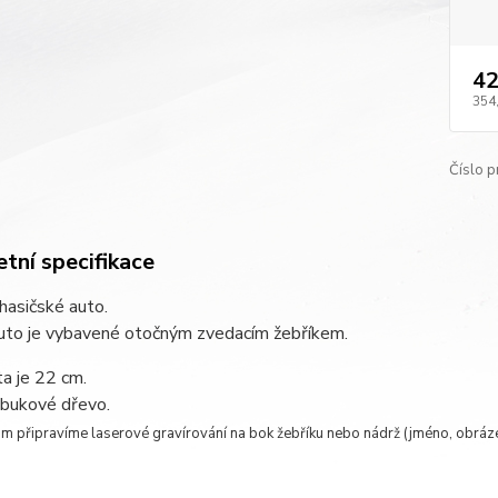
42
354
Číslo p
tní specifikace
hasičské auto.
auto je vybavené
otočným zvedacím žebříkem.
a je 22 cm.
 bukové dřevo.
m připravíme laserové gravírování na bok žebříku nebo nádrž (jméno, obrázek