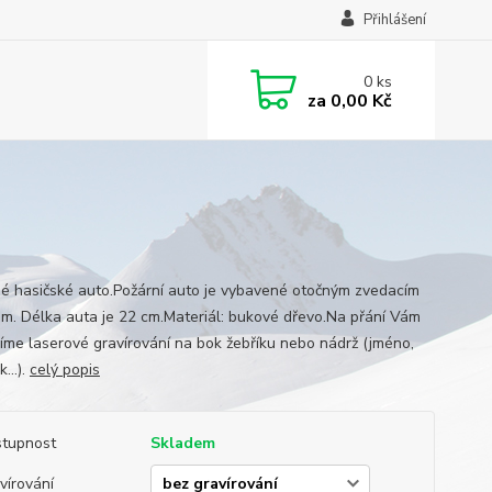
Přihlášení
0
ks
za
0,00 Kč
é hasičské auto.Požární auto je vybavené otočným zvedacím
em. Délka auta je 22 cm.Materiál: bukové dřevo.Na přání Vám
víme laserové gravírování na bok žebříku nebo nádrž (jméno,
...).
celý popis
tupnost
Skladem
vírování