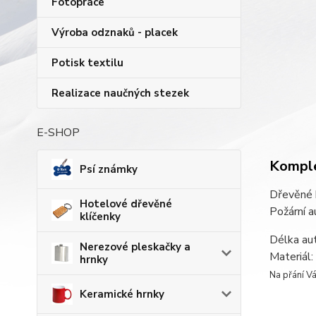
Fotopráce
Výroba odznaků - placek
Potisk textilu
Realizace naučných stezek
E-SHOP
Komple
Psí známky
Dřevěné 
Hotelové dřevěné
Požární 
klíčenky
Délka aut
Nerezové pleskačky a
Materiál:
hrnky
Na přání Vá
Keramické hrnky