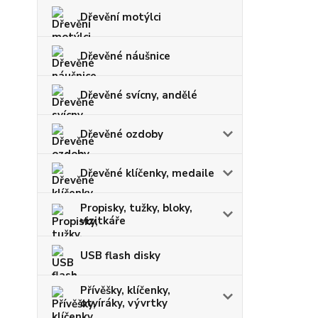
Dřevění motýlci
Dřevěné náušnice
Dřevěné svícny, andělé
Dřevěné ozdoby
Dřevěné klíčenky, medaile
Propisky, tužky, bloky,
vizitkáře
USB flash disky
Přívěšky, klíčenky,
otvíráky, vývrtky