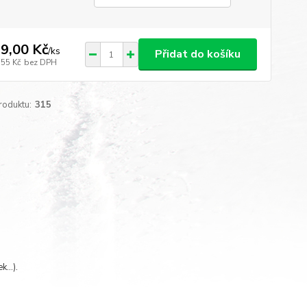
9,00 Kč
/
ks
Přidat do košíku
,55 Kč
bez DPH
roduktu:
315
...).