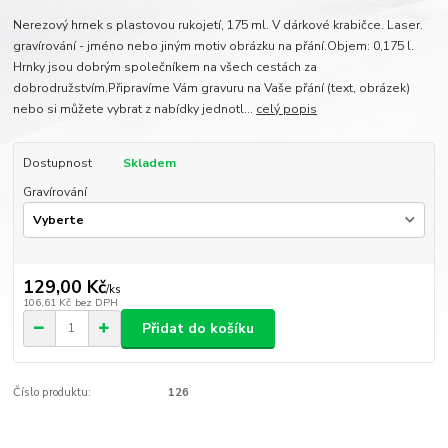
Nerezový hrnek s plastovou rukojetí, 175 ml. V dárkové krabičce. Laser.
gravírování - jméno nebo jiným motiv obrázku na přání.Objem: 0,175 l.
Hrnky jsou dobrým společníkem na všech cestách za
dobrodružstvím.Připravíme Vám gravuru na Vaše přání (text, obrázek)
nebo si můžete vybrat z nabídky jednotl...
celý popis
Dostupnost
Skladem
Gravírování
129,00 Kč
/
ks
106,61 Kč
bez DPH
Přidat do košíku
Číslo produktu:
126