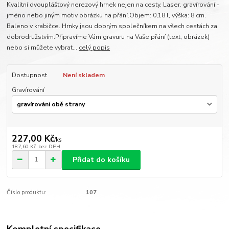
Kvalitní dvouplášťový nerezový hrnek nejen na cesty. Laser. gravírování -
jméno nebo jiným motiv obrázku na přání.Objem: 0,18 l, výška: 8 cm.
Baleno v krabičce. Hrnky jsou dobrým společníkem na všech cestách za
dobrodružstvím.Připravíme Vám gravuru na Vaše přání (text, obrázek)
nebo si můžete vybrat...
celý popis
Dostupnost
Není skladem
Gravírování
227,00 Kč
/
ks
187,60 Kč
bez DPH
Přidat do košíku
Číslo produktu:
107
Kompletní specifikace