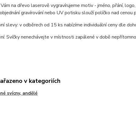
 Vám na dřevo laserově vygravírujeme motiv - jméno, přání, logo,
 objednání gravírování nebo UV potisku slouží políčko nad cenou 
í slevy: v odběrech od 15 ks nabízíme individuální ceny dle doh
í: Svíčky nenechávejte v místnosti zapálené v době nepřítomnos
zařazeno v kategoriích
né svícny, andělé