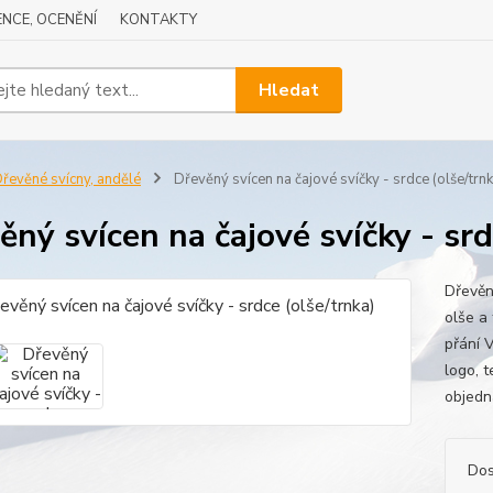
NCE, OCENĚNÍ
KONTAKTY
Hledat
řevěné svícny, andělé
Dřevěný svícen na čajové svíčky - srdce (olše/trnk
ěný svícen na čajové svíčky - srd
Dřevěný
olše a 
přání 
logo, t
objedn
Dos