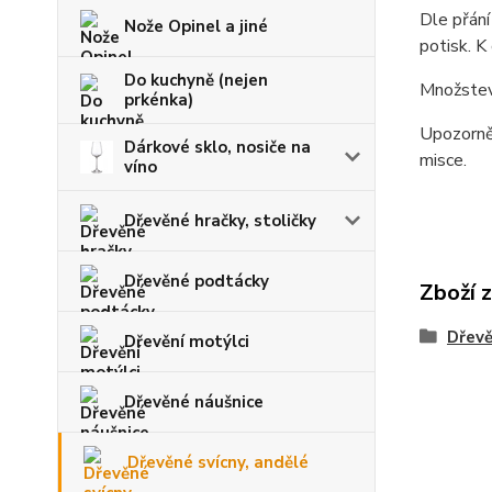
Dle přání
Nože Opinel a jiné
potisk. K
Do kuchyně (nejen
Množstevn
prkénka)
Upozorněn
Dárkové sklo, nosiče na
misce.
víno
Dřevěné hračky, stoličky
Dřevěné podtácky
Zboží 
Dřevě
Dřevění motýlci
Dřevěné náušnice
Dřevěné svícny, andělé