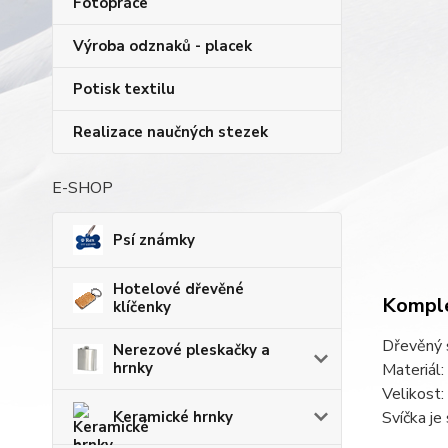
Fotopráce
Výroba odznaků - placek
Potisk textilu
Realizace naučných stezek
E-SHOP
Psí známky
Hotelové dřevěné
Komple
klíčenky
Dřevěný s
Nerezové pleskačky a
hrnky
Materiál:
Velikost:
Keramické hrnky
Svíčka je 