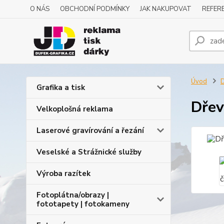
O NÁS
OBCHODNÍ PODMÍNKY
JAK NAKUPOVAT
REFERE
Úvod
D
Grafika a tisk
Dřev
Velkoplošná reklama
Laserové gravírování a řezání
Veselské a Strážnické služby
Výroba razítek
Fotoplátna/obrazy |
fototapety | fotokameny