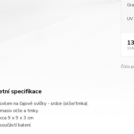
Gra
UV 
13
114
Číslo p
tní specifikace
vícen na čajové svíčky - srdce (olše/trnka).
 masiv olše a trnky.
 cca 9 x 9 x 3 cm
součástí balení.