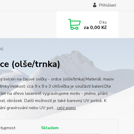
Přihlášení
0
ks
za
0,00 Kč
a)
ce (olše/trnka)
 svícen na čajové svíčky - srdce (olše/trnka).Materiál: masiv
trnky.Velikost: cca 9 x 9 x 3 cmSvíčka je součástí balení.Dle
Vám na dřevo laserově vygravírujeme motiv - jméno, přání,
ext, obrázek. Další možností je také barevný UV potisk. K
ání gravírování nebo UV pot...
celý popis
tupnost
Skladem