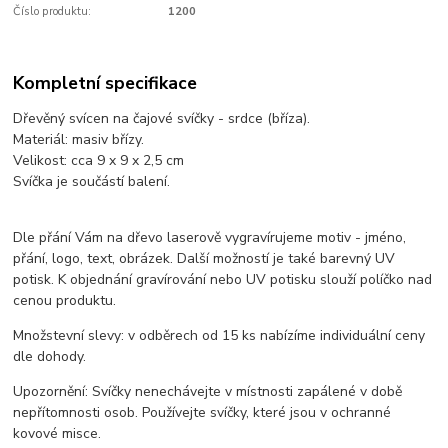
Číslo produktu:
1200
Kompletní specifikace
Dřevěný svícen na čajové svíčky - srdce (bříza).
Materiál: masiv břízy.
Velikost: cca 9 x 9 x 2,5 cm
Svíčka je součástí balení.
Dle přání Vám na dřevo laserově vygravírujeme motiv - jméno,
přání, logo, text, obrázek. Další možností je také barevný UV
potisk. K objednání gravírování nebo UV potisku slouží políčko nad
cenou produktu.
Množstevní slevy: v odběrech od 15 ks nabízíme individuální ceny
dle dohody.
Upozornění: Svíčky nenechávejte v místnosti zapálené v době
nepřítomnosti osob. Používejte svíčky, které jsou v ochranné
kovové misce.