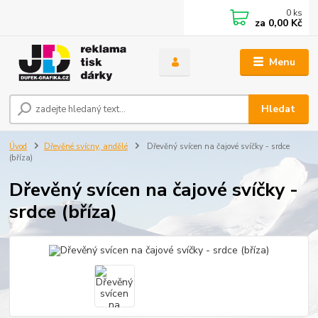
0
ks
za
0,00 Kč
Menu
Hledat
Úvod
Dřevěné svícny, andělé
Dřevěný svícen na čajové svíčky - srdce
(bříza)
Dřevěný svícen na čajové svíčky -
srdce (bříza)