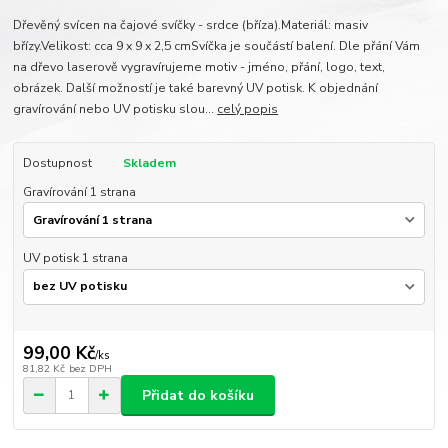
Dřevěný svícen na čajové svíčky - srdce (bříza).Materiál: masiv
břízy.Velikost: cca 9 x 9 x 2,5 cmSvíčka je součástí balení. Dle přání Vám
na dřevo laserově vygravírujeme motiv - jméno, přání, logo, text,
obrázek. Další možností je také barevný UV potisk. K objednání
gravírování nebo UV potisku slou...
celý popis
Dostupnost
Skladem
Gravírování 1 strana
UV potisk 1 strana
99,00 Kč
/
ks
81,82 Kč
bez DPH
Přidat do košíku