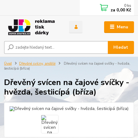
0
ks
za
0,00 Kč
Menu
Hledat
Úvod
Dřevěné svícny, andělé
Dřevěný svícen na čajové svíčky - hvězda,
šestiicípá (bříza)
Dřevěný svícen na čajové svíčky -
hvězda, šestiicípá (bříza)