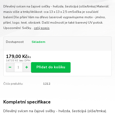
Dřevěný svícen na čajové svíčky - hvězda, šesticípá (olše/trnka).Materiál:
masiv olše a trnky.Velikost: cca 13 x 13 x 2,5 cmSvíčka je součástí
balení.Dle přání Vám na dřevo laserově vygravírujeme motiv - jméno,
přání, logo, text, obrázek. Další možností je také barevný UV potisk.
Upozornění: Svíčky...
celý popis
Dostupnost
Skladem
179,00 Kč
/
ks
147,93 Kč
bez DPH
Přidat do košíku
Číslo produktu:
1212
Kompletní specifikace
Dřevěný svícen na čajové svíčky - hvězda, šesticípá (olše/trnka).