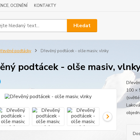
NCE, OCENĚNÍ
KONTAKTY
Hledat
řevěné podtácky
Dřevěný podtácek - olše masiv, vlnky
ěný podtácek - olše masiv, vlnk
Dřevěn
100 × 
(světl
Laková
objedn
Dos