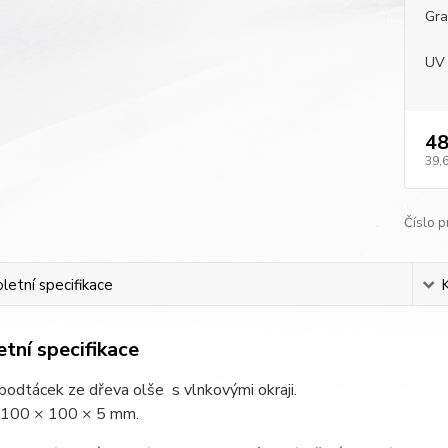
Gra
UV 
48
39,
Číslo p
etní specifikace
tní specifikace
odtácek ze dřeva olše s vlnkovými okraji.
: 100 × 100 × 5 mm.