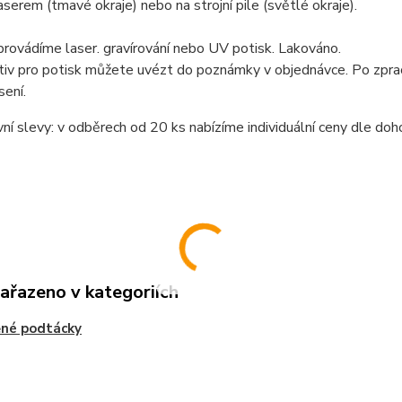
serem (tmavé okraje) nebo na strojní pile (světlé okraje).
provádíme laser. gravírování nebo UV potisk. Lakováno.
tiv pro potisk můžete uvézt do poznámky v objednávce. Po zprac
ení.
í slevy: v odběrech od 20 ks nabízíme individuální ceny dle doh
zařazeno v kategoriích
ěné podtácky