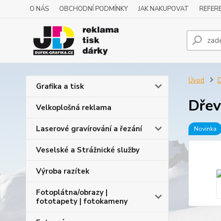
O NÁS
OBCHODNÍ PODMÍNKY
JAK NAKUPOVAT
REFERE
Úvod
D
Grafika a tisk
Dřev
Velkoplošná reklama
Laserové gravírování a řezání
Novinka
Veselské a Strážnické služby
Výroba razítek
Fotoplátna/obrazy |
fototapety | fotokameny