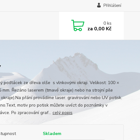
Přihlášení
0
ks
za
0,00 Kč
y
ý podtácek ze dřeva olše s vlnkovými okraji. Velikost: 100 ×
5 mm. Řezáno laserem (tmavé okraje) nebo na strojní pile
é okraje).Na přání provádíme laser. gravírování nebo UV potisk.
no.Text, motiv pro potisk můžete uvézt do poznámky v
ávce. Po zpracování graf...
celý popis
tupnost
Skladem