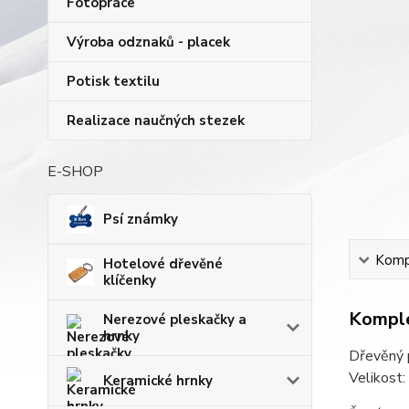
Fotopráce
Výroba odznaků - placek
Potisk textilu
Realizace naučných stezek
E-SHOP
Psí známky
Kompl
Hotelové dřevěné
klíčenky
Komple
Nerezové pleskačky a
hrnky
Dřevěný p
Velikost
Keramické hrnky