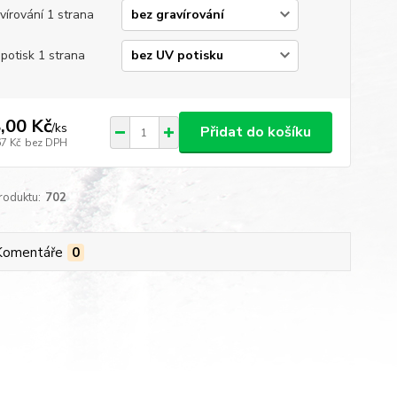
vírování 1 strana
potisk 1 strana
,00 Kč
/
ks
Přidat do košíku
67 Kč
bez DPH
roduktu:
702
Komentáře
0