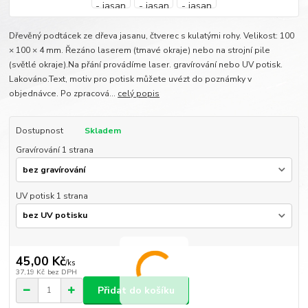
Dřevěný podtácek ze dřeva jasanu, čtverec s kulatými rohy. Velikost: 100
× 100 × 4 mm. Řezáno laserem (tmavé okraje) nebo na strojní pile
(světlé okraje).Na přání provádíme laser. gravírování nebo UV potisk.
Lakováno.Text, motiv pro potisk můžete uvézt do poznámky v
objednávce. Po zpracová...
celý popis
Dostupnost
Skladem
Gravírování 1 strana
UV potisk 1 strana
45,00 Kč
/
ks
37,19 Kč
bez DPH
Přidat do košíku