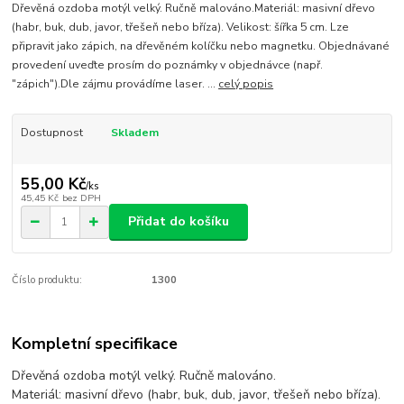
Dřevěná ozdoba motýl velký. Ručně malováno.Materiál: masivní dřevo
(habr, buk, dub, javor, třešeň nebo bříza). Velikost: šířka 5 cm. Lze
připravit jako zápich, na dřevěném kolíčku nebo magnetku. Objednávané
provedení uveďte prosím do poznámky v objednávce (např.
"zápich").Dle zájmu provádíme laser. ...
celý popis
Dostupnost
Skladem
55,00 Kč
/
ks
45,45 Kč
bez DPH
Přidat do košíku
Číslo produktu:
1300
Kompletní specifikace
Dřevěná ozdoba motýl velký. Ručně malováno.
Materiál: masivní dřevo (habr, buk, dub, javor, třešeň nebo bříza).