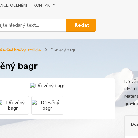
NCE, OCENĚNÍ
KONTAKTY
Hledat
řevěné hračky, stoličky
Dřevěný bagr
ěný bagr
Dřevěn
ideáln
Materi
gravír
Dos