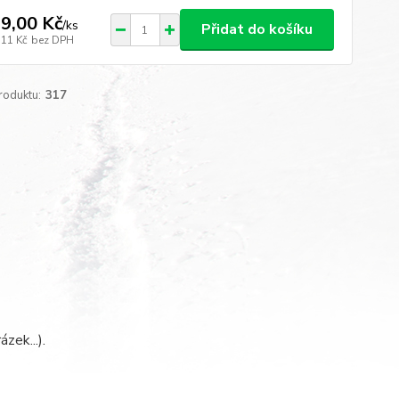
9,00 Kč
/
ks
Přidat do košíku
,11 Kč
bez DPH
roduktu:
317
zek...).