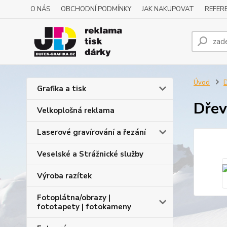
O NÁS
OBCHODNÍ PODMÍNKY
JAK NAKUPOVAT
REFERE
Úvod
D
Grafika a tisk
Dřev
Velkoplošná reklama
Laserové gravírování a řezání
Veselské a Strážnické služby
Výroba razítek
Fotoplátna/obrazy |
fototapety | fotokameny