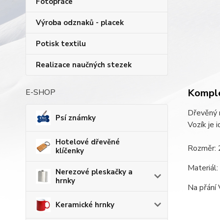
Fotopráce
Výroba odznaků - placek
Potisk textilu
Realizace naučných stezek
Komple
E-SHOP
Dřevěný n
Psí známky
Vozík je 
Hotelové dřevěné
Rozměr: 
klíčenky
Materiál:
Nerezové pleskačky a
hrnky
Na přání 
Keramické hrnky