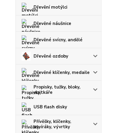
Dřevění motýlci
Dřevěné náušnice
Dřevěné svícny, andělé
Dřevěné ozdoby
Dřevěné klíčenky, medaile
Propisky, tužky, bloky,
vizitkáře
USB flash disky
Přívěšky, klíčenky,
otvíráky, vývrtky