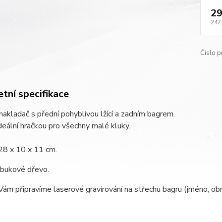
29
247
Číslo p
tní specifikace
akladač s přední pohyblivou lžící a zadním bagrem.
ideální hračkou pro všechny malé kluky.
28 x 10 x 11 cm.
 bukové dřevo.
Vám připravíme laserové gravírování na střechu bagru (jméno, obrá