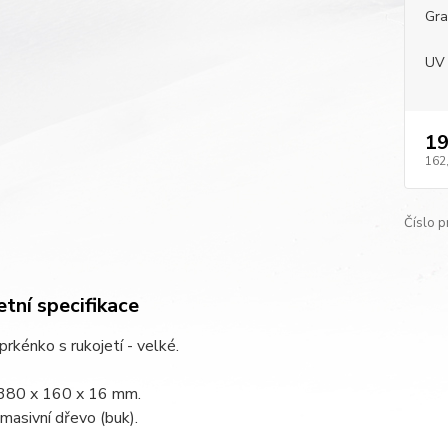
Gra
UV 
19
162
Číslo p
tní specifikace
rkénko s rukojetí - velké.
380 x 160 x 16 mm.
 masivní dřevo (buk).