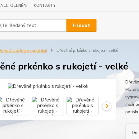
NCE, OCENĚNÍ
KONTAKTY
Hledat
o kuchyně (nejen prkénka)
Dřevěné prkénko s rukojetí - velké
ěné prkénko s rukojetí - velké
Dřevěn
Materi
vygraví
možnos
potisk
Dos