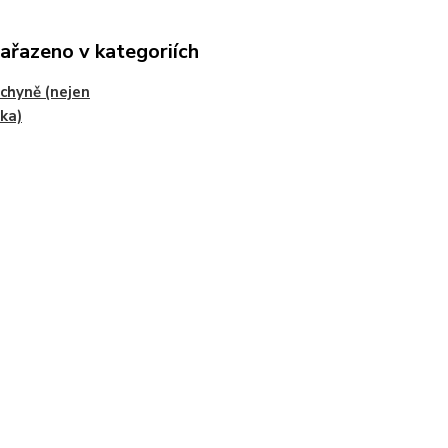
zařazeno v kategoriích
chyně (nejen
ka)