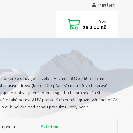
Přihlášení
0
ks
za
0,00 Kč
é prkénko s rukojetí - velké. Rozměr: 380 x 160 x 16 mm.
ál: masivní dřevo (buk). Dle přání Vám na dřevo laserově
rujeme motiv - jméno, přání, logo, text, obrázek. Další
tí je také barevný UV potisk. K objednání gravírování nebo UV
u slouží políčko nad cenou produktu...
celý popis
tupnost
Skladem