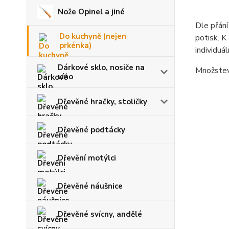
Nože Opinel a jiné
Dle přání
Do kuchyně (nejen
potisk. K
prkénka)
individuá
Dárkové sklo, nosiče na
Množstevn
víno
Dřevěné hračky, stoličky
Dřevěné podtácky
Dřevění motýlci
Dřevěné náušnice
Dřevěné svícny, andělé