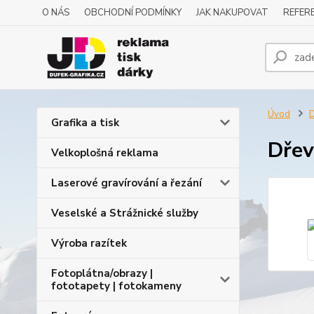
O NÁS
OBCHODNÍ PODMÍNKY
JAK NAKUPOVAT
REFERE
Úvod
D
Grafika a tisk
Dřev
Velkoplošná reklama
Laserové gravírování a řezání
Veselské a Strážnické služby
Výroba razítek
Fotoplátna/obrazy |
fototapety | fotokameny