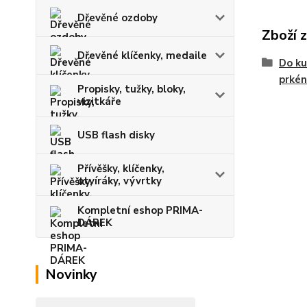
Dřevěné ozdoby
Zboží 
Dřevěné klíčenky, medaile
Do ku
prkén
Propisky, tužky, bloky,
vizitkáře
USB flash disky
Přívěšky, klíčenky,
otvíráky, vývrtky
Kompletní eshop PRIMA-
DÁREK
Novinky