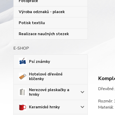
Fotopráce
Výroba odznaků - placek
Potisk textilu
Realizace naučných stezek
E-SHOP
Psí známky
Hotelové dřevěné
Komple
klíčenky
Dřevěné p
Nerezové pleskačky a
hrnky
Rozměr: 
Keramické hrnky
Materiál: