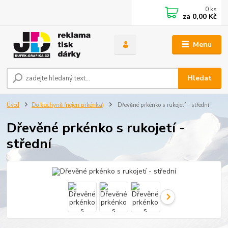
0
ks
za
0,00 Kč
Menu
Hledat
Úvod
Do kuchyně (nejen prkénka)
Dřevěné prkénko s rukojetí - střední
Dřevěné prkénko s rukojetí -
střední