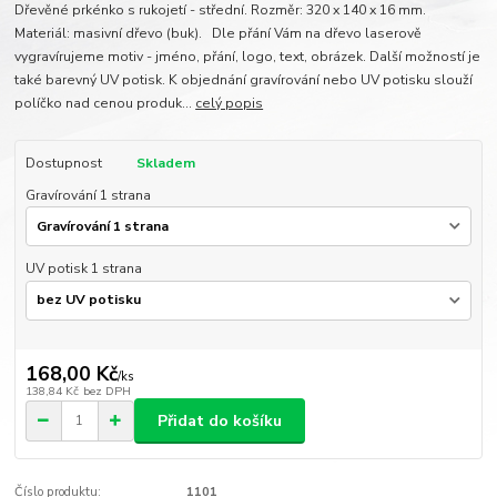
Dřevěné prkénko s rukojetí - střední. Rozměr: 320 x 140 x 16 mm.
Materiál: masivní dřevo (buk). Dle přání Vám na dřevo laserově
vygravírujeme motiv - jméno, přání, logo, text, obrázek. Další možností je
také barevný UV potisk. K objednání gravírování nebo UV potisku slouží
políčko nad cenou produk...
celý popis
Dostupnost
Skladem
Gravírování 1 strana
UV potisk 1 strana
168,00 Kč
/
ks
138,84 Kč
bez DPH
Přidat do košíku
Číslo produktu:
1101