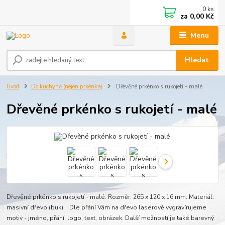
0
ks
za
0,00 Kč
Menu
Hledat
Úvod
Do kuchyně (nejen prkénka)
Dřevěné prkénko s rukojetí - malé
Dřevěné prkénko s rukojetí - malé
Dřevěné prkénko s rukojetí - malé. Rozměr: 265 x 120 x 16 mm. Materiál:
masivní dřevo (buk). Dle přání Vám na dřevo laserově vygravírujeme
motiv - jméno, přání, logo, text, obrázek. Další možností je také barevný