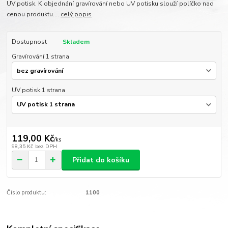
UV potisk. K objednání gravírování nebo UV potisku slouží políčko nad
cenou produktu....
celý popis
Dostupnost
Skladem
Gravírování 1 strana
UV potisk 1 strana
119,00 Kč
/
ks
98,35 Kč
bez DPH
Přidat do košíku
Číslo produktu:
1100