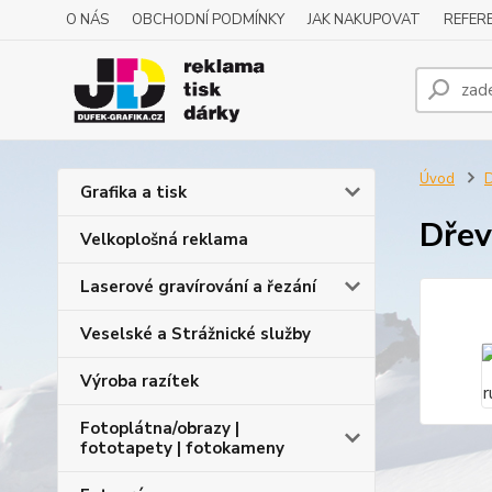
O NÁS
OBCHODNÍ PODMÍNKY
JAK NAKUPOVAT
REFERE
Úvod
D
Grafika a tisk
Dřev
Velkoplošná reklama
Laserové gravírování a řezání
Veselské a Strážnické služby
Výroba razítek
Fotoplátna/obrazy |
fototapety | fotokameny