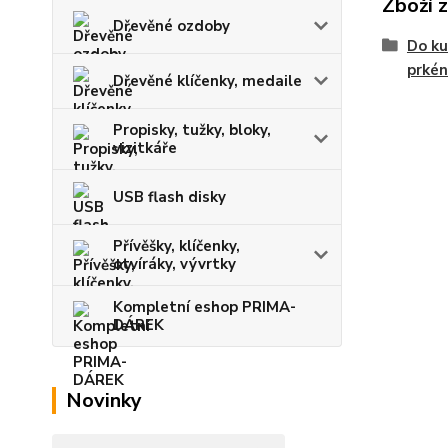
Zboží 
Dřevěné ozdoby
Do ku
prkén
Dřevěné klíčenky, medaile
Propisky, tužky, bloky,
vizitkáře
USB flash disky
Přívěšky, klíčenky,
otvíráky, vývrtky
Kompletní eshop PRIMA-
DÁREK
Novinky