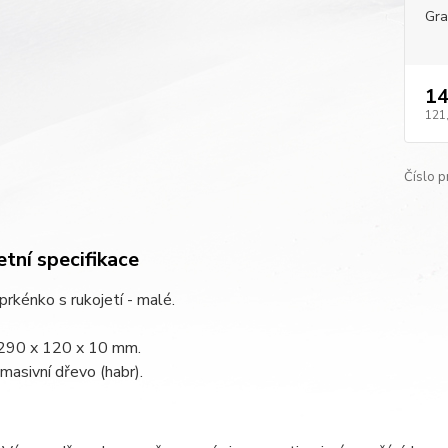
Gra
14
121
Číslo p
tní specifikace
rkénko s rukojetí - malé.
290 x 120 x 10 mm.
 masivní dřevo (habr).