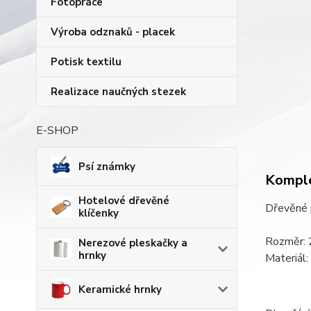
Fotopráce
Výroba odznaků - placek
Potisk textilu
Realizace naučných stezek
E-SHOP
Psí známky
Komple
Hotelové dřevěné
Dřevěné p
klíčenky
Rozměr: 
Nerezové pleskačky a
hrnky
Materiál:
Keramické hrnky