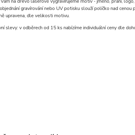
 Vám na dřevo laserově vygravírujeme motiv - jméno, přání, logo,
 objednání gravírování nebo UV potisku slouží políčko nad cenou
lně upravena, dle velikosti motivu.
í slevy: v odběrech od 15 ks nabízíme individuální ceny dle doh