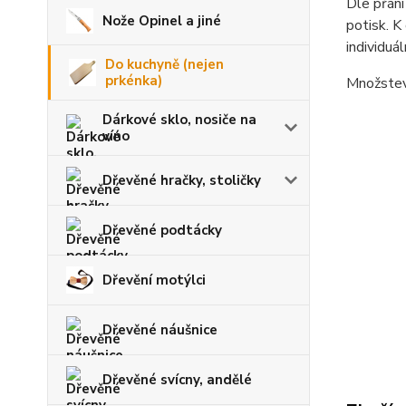
Dle přání
Nože Opinel a jiné
potisk. K
individuá
Do kuchyně (nejen
prkénka)
Množstevn
Dárkové sklo, nosiče na
víno
Dřevěné hračky, stoličky
Dřevěné podtácky
Dřevění motýlci
Dřevěné náušnice
Dřevěné svícny, andělé