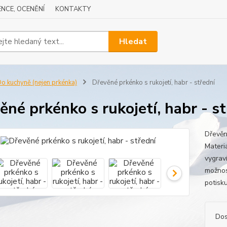
NCE, OCENĚNÍ
KONTAKTY
Hledat
o kuchyně (nejen prkénka)
Dřevěné prkénko s rukojetí, habr - střední
ěné prkénko s rukojetí, habr - s
Dřevěn
Materi
vygraví
možnos
potisk
Dos