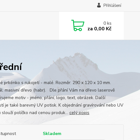
Přihlášení
0
ks
za
0,00 Kč
třední
é prkénko s rukojetí - malé. Rozměr: 290 x 120 x 10 mm.
ál: masivní dřevo (habr). Dle přání Vám na dřevo laserově
rujeme motiv - jméno, přání, logo, text, obrázek. Další
tí je také barevný UV potisk. K objednání gravírování nebo UV
u slouží políčko nad cenou produk...
celý popis
tupnost
Skladem