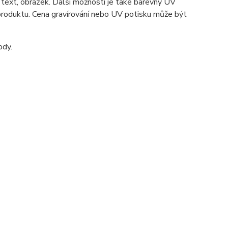
 text, obrázek. Další možností je také barevný UV
 produktu. Cena gravírování nebo UV potisku může být
ody.