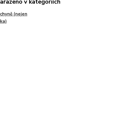
zařazeno v kategoriích
chyně (nejen
ka)