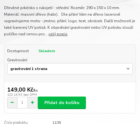
Dřevěné prkénko s rukojetí - střední. Rozměr: 290 x 150 x 10 mm.
Materiál: masivní dřevo (habr). Dle přání Vám na dřevo laserově
vygravírujeme motiv - jméno, přání, logo, text, obrázek. Další možností je
také barevný UV potisk. K objednání gravírování nebo UV potisku slouží
políčko nad cenou pro...
celý popis
Dostupnost
Skladem
Gravírování
149,00 Kč
/
ks
123,14 Kč
bez DPH
Přidat do košíku
Číslo produktu:
1135