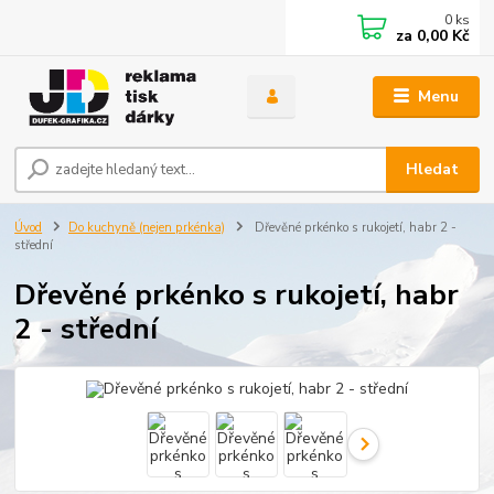
0
ks
za
0,00 Kč
Menu
Hledat
Úvod
Do kuchyně (nejen prkénka)
Dřevěné prkénko s rukojetí, habr 2 -
střední
Dřevěné prkénko s rukojetí, habr
2 - střední