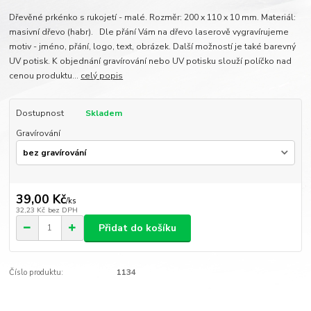
Dřevěné prkénko s rukojetí - malé. Rozměr: 200 x 110 x 10 mm. Materiál:
masivní dřevo (habr). Dle přání Vám na dřevo laserově vygravírujeme
motiv - jméno, přání, logo, text, obrázek. Další možností je také barevný
UV potisk. K objednání gravírování nebo UV potisku slouží políčko nad
cenou produktu...
celý popis
Dostupnost
Skladem
Gravírování
39,00 Kč
/
ks
32,23 Kč
bez DPH
Přidat do košíku
Číslo produktu:
1134