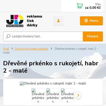
0
ks
za
0,00 Kč
Menu
Hledat
Úvod
Do kuchyně (nejen prkénka)
Dřevěné prkénko s rukojetí, habr 2 -
malé
Dřevěné prkénko s rukojetí, habr
2 - malé