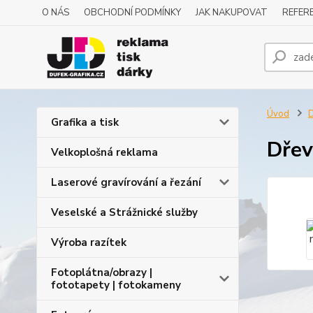
O NÁS
OBCHODNÍ PODMÍNKY
JAK NAKUPOVAT
REFERE
Úvod
D
Grafika a tisk
Dřev
Velkoplošná reklama
Laserové gravírování a řezání
Veselské a Strážnické služby
Výroba razítek
Fotoplátna/obrazy |
fototapety | fotokameny