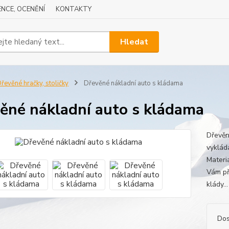
NCE, OCENĚNÍ
KONTAKTY
Hledat
řevěné hračky, stoličky
Dřevěné nákladní auto s kládama
ěné nákladní auto s kládama
Dřevěn
vykláda
Materi
Vám př
klády..
Dos