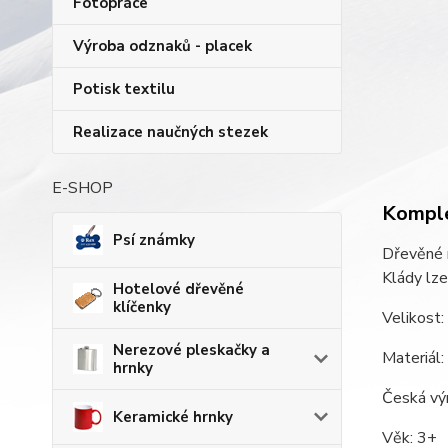
Fotopráce
Výroba odznaků - placek
Potisk textilu
Realizace naučných stezek
E-SHOP
Komple
Psí známky
Dřevěné 
Klády lze
Hotelové dřevěné
klíčenky
Velikost
Nerezové pleskačky a
Materiál:
hrnky
Česká vý
Keramické hrnky
Věk: 3+