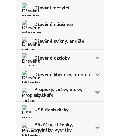
Dřevění motýlci
Dřevěné náušnice
Dřevěné svícny, andělé
Dřevěné ozdoby
Dřevěné klíčenky, medaile
Propisky, tužky, bloky,
vizitkáře
USB flash disky
Přívěšky, klíčenky,
otvíráky, vývrtky