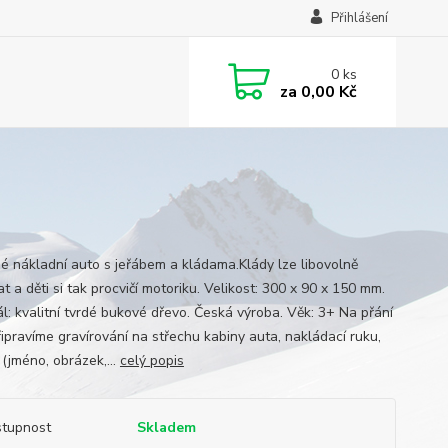
Přihlášení
0
ks
za
0,00 Kč
é nákladní auto s jeřábem a kládama.Klády lze libovolně
t a děti si tak procvičí motoriku. Velikost: 300 x 90 x 150 mm.
ál: kvalitní tvrdé bukové dřevo. Česká výroba. Věk: 3+ Na přání
ipravíme gravírování na střechu kabiny auta, nakládací ruku,
. (jméno, obrázek,...
celý popis
tupnost
Skladem