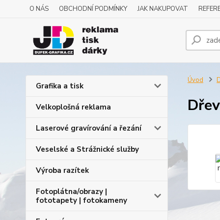
O NÁS
OBCHODNÍ PODMÍNKY
JAK NAKUPOVAT
REFERE
Úvod
D
Grafika a tisk
Dřev
Velkoplošná reklama
Laserové gravírování a řezání
Veselské a Strážnické služby
Výroba razítek
Fotoplátna/obrazy |
fototapety | fotokameny