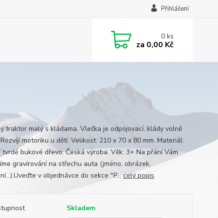
Přihlášení
0
ks
za
0,00 Kč
ý traktor malý s kládama. Vlečka je odpojovací, klády volně
Rozvíjí motoriku u dětí. Velikost: 210 x 70 x 80 mm. Materiál:
ní tvrdé bukové dřevo. Česká výroba. Věk: 3+ Na přání Vám
víme gravírování na střechu auta (jméno, obrázek,
ní...).Uveďte v objednávce do sekce "P...
celý popis
tupnost
Skladem