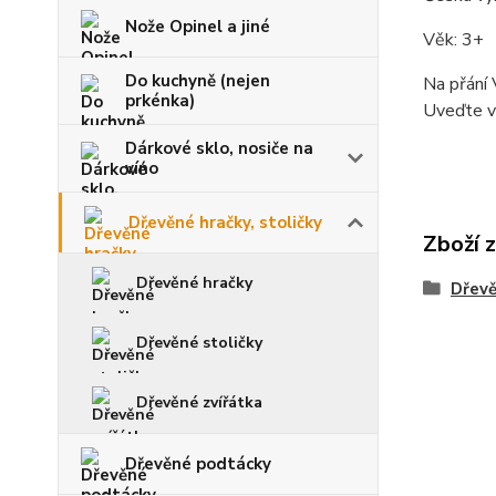
Nože Opinel a jiné
Věk: 3+
Do kuchyně (nejen
Na přání 
prkénka)
Uveďte v
Dárkové sklo, nosiče na
víno
Dřevěné hračky, stoličky
Zboží 
Dřevěné hračky
Dřevě
Dřevěné stoličky
Dřevěné zvířátka
Dřevěné podtácky