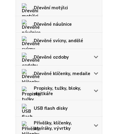
Dřevění motýlci
Dřevěné náušnice
Dřevěné svícny, andělé
Dřevěné ozdoby
Dřevěné klíčenky, medaile
Propisky, tužky, bloky,
vizitkáře
USB flash disky
Přívěšky, klíčenky,
otvíráky, vývrtky