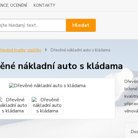
NCE, OCENĚNÍ
KONTAKTY
Hledat
řevěné hračky, stoličky
Dřevěné nákladní auto s kládama
ěné nákladní auto s kládama
Dřevěn
ložené.
kvalit
připra
věnová
Dos