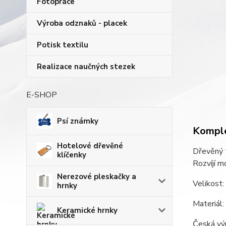
Fotopráce
Výroba odznaků - placek
Potisk textilu
Realizace naučných stezek
E-SHOP
Psí známky
Komple
Hotelové dřevěné
Dřevěný t
klíčenky
Rozvíjí mo
Nerezové pleskačky a
Velikost
hrnky
Materiál:
Keramické hrnky
Česká vý