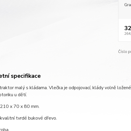
Gra
32
264
Číslo p
tní specifikace
raktor malý s kládama. Vlečka je odpojovací, klády volně ložené
toriku u dětí.
: 210 x 70 x 80 mm.
 kvalitní tvrdé bukové dřevo.
roba.