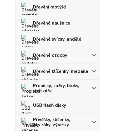
Dřevění motýlci
Dřevěné náušnice
Dřevěné svícny, andělé
Dřevěné ozdoby
Dřevěné klíčenky, medaile
Propisky, tužky, bloky,
vizitkáře
USB flash disky
Přívěšky, klíčenky,
otvíráky, vývrtky