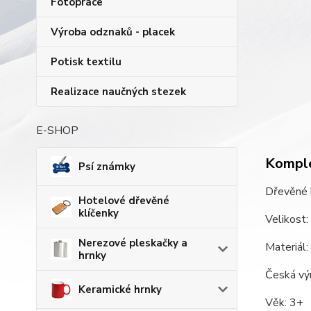
Fotopráce
Výroba odznaků - placek
Potisk textilu
Realizace naučných stezek
E-SHOP
Komple
Psí známky
Dřevěné 
Hotelové dřevěné
klíčenky
Velikost
Nerezové pleskačky a
Materiál:
hrnky
Česká vý
Keramické hrnky
Věk: 3+