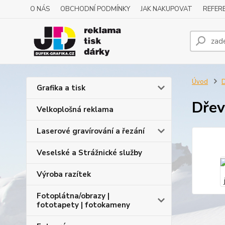
O NÁS
OBCHODNÍ PODMÍNKY
JAK NAKUPOVAT
REFERE
Úvod
D
Grafika a tisk
Dřev
Velkoplošná reklama
Laserové gravírování a řezání
Veselské a Strážnické služby
Výroba razítek
Fotoplátna/obrazy |
fototapety | fotokameny