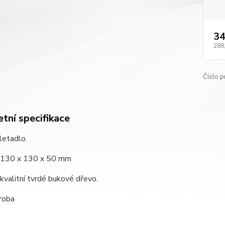
34
288
Číslo p
tní specifikace
letadlo.
: 130 x 130 x 50 mm
 kvalitní tvrdé bukové dřevo.
roba