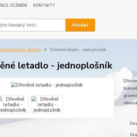
NCE, OCENĚNÍ
KONTAKTY
Hledat
řevěné hračky, stoličky
Dřevěné letadlo - jednoplošník
ěné letadlo - jednoplošník
Dřevěné
bukové
gravíro
věnová
Dos
Gra