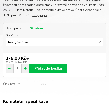
životností.Nemá žádné ostré hrany.Zdravotně nezávadné.Velikost: 270 x
250 x 130 mm Materiál: kvalitní tvrdé bukové dřevo. Česká výroba Věk:
3+Na přání Vám při...
celý popis
Dostupnost
Skladem
Gravírování
375,00 Kč
/
ks
309,92 Kč
bez DPH
Přidat do košíku
Číslo produktu:
331
Kompletní specifikace