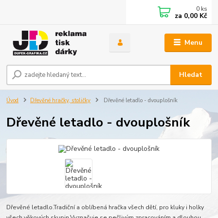
0
ks
za
0,00 Kč
Menu
Hledat
Úvod
Dřevěné hračky, stoličky
Dřevěné letadlo - dvouplošník
Dřevěné letadlo - dvouplošník
Dřevěné letadlo.Tradiční a oblíbená hračka všech dětí, pro kluky i holky
všech věkových skupin.Vyznačuje se pečlivým zpracováním a dlouhou