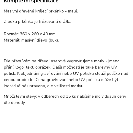
Kompletní specifikace
Masivní dřevěné krájecí prkénko - malé.
Z boku prkénka je frézovaná drážka.
Rozměr: 360 x 260 x 40 mm.
Materiál: masivní dřevo (buk).
Dle přání Vám na dřevo laserově vygravírujeme motiv - jméno,
přání, logo, text, obrázek. Další možností je také barevný UV
potisk. K objednání gravírování nebo UV potisku slouží políčko nad
cenou produktu. Cena gravírování nebo UV potisku může být
individuálně upravena, dle velikosti motivu.
Množstevní slevy: v odběrech od 15 ks nabízíme individuální ceny
dle dohody.