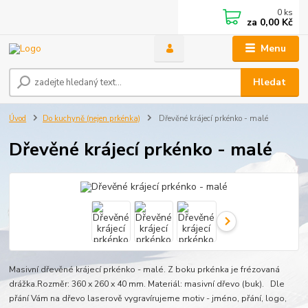
0
ks
za
0,00 Kč
Menu
Hledat
Úvod
Do kuchyně (nejen prkénka)
Dřevěné krájecí prkénko - malé
Dřevěné krájecí prkénko - malé
Masivní dřevěné krájecí prkénko - malé. Z boku prkénka je frézovaná
drážka.Rozměr: 360 x 260 x 40 mm. Materiál: masivní dřevo (buk). Dle
přání Vám na dřevo laserově vygravírujeme motiv - jméno, přání, logo,