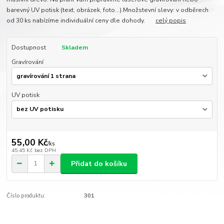
barevný UV potisk (text, obrázek, foto...).Množstevní slevy: v odběrech
od 30 ks nabízíme individuální ceny dle dohody.
celý popis
Dostupnost
Skladem
Gravírování
UV potisk
55,00 Kč
/
ks
45,45 Kč
bez DPH
Přidat do košíku
Číslo produktu:
301