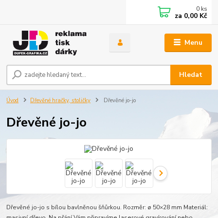
0
ks
za
0,00 Kč
Menu
Hledat
Úvod
Dřevěné hračky, stoličky
Dřevěné jo-jo
Dřevěné jo-jo
Dřevěné jo-jo s bílou bavlněnou šňůrkou. Rozměr: ø 50×28 mm Materiál:
masivní dřevo. Na přání Vám připravíme laserové gravírování nebo