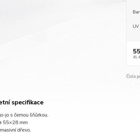
Bar
UV 
55
45,
Číslo p
tní specifikace
o-jo s černou šňůrkou.
 ø 55×28 mm
 masivní dřevo.