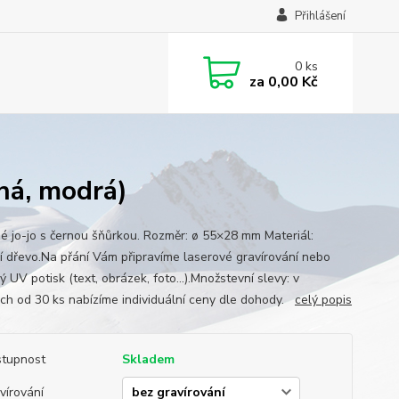
Přihlášení
0
ks
za
0,00 Kč
ená, modrá)
é jo-jo s černou šňůrkou. Rozměr: ø 55×28 mm Materiál:
í dřevo.Na přání Vám připravíme laserové gravírování nebo
 UV potisk (text, obrázek, foto...).Množstevní slevy: v
ch od 30 ks nabízíme individuální ceny dle dohody.
celý popis
tupnost
Skladem
vírování