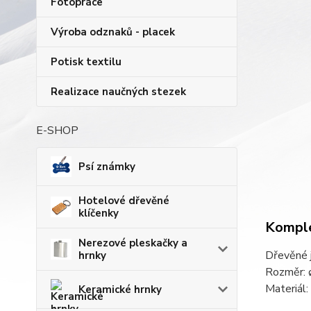
Fotopráce
Výroba odznaků - placek
Potisk textilu
Realizace naučných stezek
E-SHOP
Psí známky
Hotelové dřevěné
klíčenky
Komple
Nerezové pleskačky a
Dřevěné j
hrnky
Rozměr:
Materiál:
Keramické hrnky