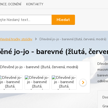
NCE, OCENĚNÍ
KONTAKTY
Hledat
řevěné hračky, stoličky
Dřevěné jo-jo - barevné (žlutá, červená, modrá)
ěné jo-jo - barevné (žlutá, červ
Dřevěn
masivn
barevný
odběre
Dos
Gra