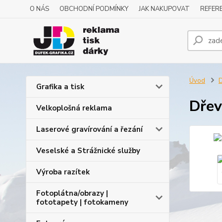
O NÁS
OBCHODNÍ PODMÍNKY
JAK NAKUPOVAT
REFERE
Úvod
D
Grafika a tisk
Dřev
Velkoplošná reklama
Laserové gravírování a řezání
Veselské a Strážnické služby
Výroba razítek
Fotoplátna/obrazy |
fototapety | fotokameny