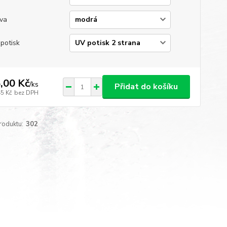
va
potisk
,00 Kč
/
ks
Přidat do košíku
45 Kč
bez DPH
roduktu:
302