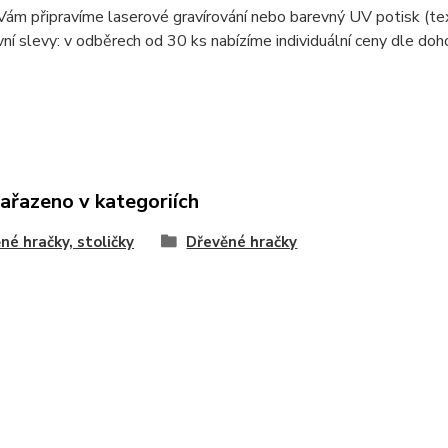
Vám připravíme laserové gravírování nebo barevný UV potisk (text,
í slevy: v odběrech od 30 ks nabízíme individuální ceny dle doh
zařazeno v kategoriích
né hračky, stoličky
Dřevěné hračky