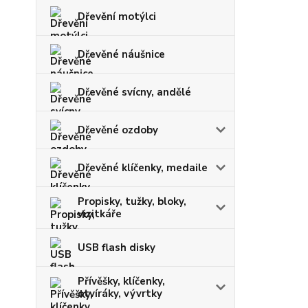
Dřevění motýlci
Dřevěné náušnice
Dřevěné svícny, andělé
Dřevěné ozdoby
Dřevěné klíčenky, medaile
Propisky, tužky, bloky,
vizitkáře
USB flash disky
Přívěšky, klíčenky,
otvíráky, vývrtky