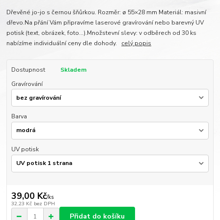
Dřevěné jo-jo s černou šňůrkou. Rozměr: ø 55×28 mm Materiál: masivní
dřevo.Na přání Vám připravíme laserové gravírování nebo barevný UV
potisk (text, obrázek, foto...).Množstevní slevy: v odběrech od 30 ks
nabízíme individuální ceny dle dohody.
celý popis
Dostupnost
Skladem
Gravírování
Barva
UV potisk
39,00 Kč
/
ks
32,23 Kč
bez DPH
Přidat do košíku