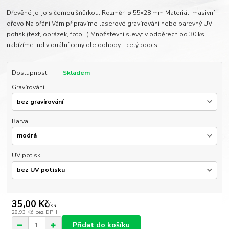
Dřevěné jo-jo s černou šňůrkou. Rozměr: ø 55×28 mm Materiál: masivní
dřevo.Na přání Vám připravíme laserové gravírování nebo barevný UV
potisk (text, obrázek, foto...).Množstevní slevy: v odběrech od 30 ks
nabízíme individuální ceny dle dohody.
celý popis
Dostupnost
Skladem
Gravírování
Barva
UV potisk
35,00 Kč
/
ks
28,93 Kč
bez DPH
Přidat do košíku