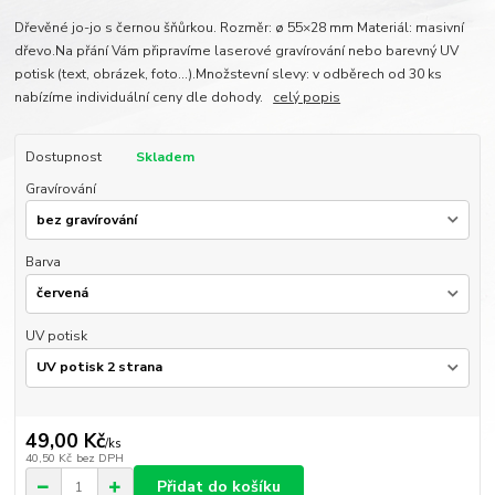
Dřevěné jo-jo s černou šňůrkou. Rozměr: ø 55×28 mm Materiál: masivní
dřevo.Na přání Vám připravíme laserové gravírování nebo barevný UV
potisk (text, obrázek, foto...).Množstevní slevy: v odběrech od 30 ks
nabízíme individuální ceny dle dohody.
celý popis
Dostupnost
Skladem
Gravírování
Barva
UV potisk
49,00 Kč
/
ks
40,50 Kč
bez DPH
Přidat do košíku