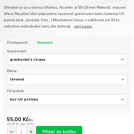
Dřevěné jo-jo s černou šňůrkou. Rozměr: ø 55×28 mm Materiál: masivní
dřevo.Na přání Vám připravíme laserové gravírování nebo barevný UV
potisk (text, obrázek, foto...).Množstevní slevy: v odběrech od 30 ks
nabízíme individuální ceny dle dohody.
celý popis
Dostupnost
Skladem
Gravírování
Barva
UV potisk
55,00 Kč
/
ks
45,45 Kč
bez DPH
Přidat do košíku