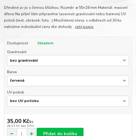
Dřevěné jo-jo s černou šňůrkou. Rozměr: ø 55×28 mm Materiál: masivní
dřevo.Na přání Vám připravíme laserové gravírování nebo barevný UV
potisk (text, obrázek, foto...).Množstevní slevy: v odběrech od 30 ks
nabízíme individuální ceny dle dohody.
celý popis
Dostupnost
Skladem
Gravírování
Barva
UV potisk
35,00 Kč
/
ks
28,93 Kč
bez DPH
Přidat do košíku