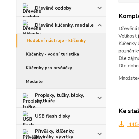
Dřevěné ozdoby
Komple
Dřevěné klíčenky, medaile
Dřevěná k
Velikost 
Hudební nástroje - klíčenky
Klíčenky 
poznámky
Klíčenky - vodní turistika
Dle zájmu
Dle dohod
Klíčenky pro prvňáčky
Množstevn
Medaile
Propisky, tužky, bloky,
vizitkáře
Ke sta
USB flash disky
4454
Přívěšky, klíčenky,
otvíráky, vývrtky