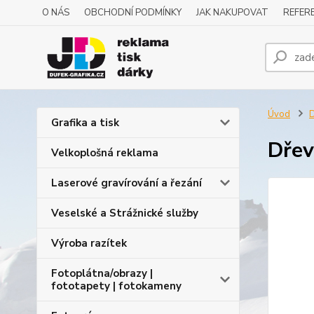
O NÁS
OBCHODNÍ PODMÍNKY
JAK NAKUPOVAT
REFERE
Úvod
D
Grafika a tisk
Dřev
Velkoplošná reklama
Laserové gravírování a řezání
Veselské a Strážnické služby
Výroba razítek
Fotoplátna/obrazy |
fototapety | fotokameny