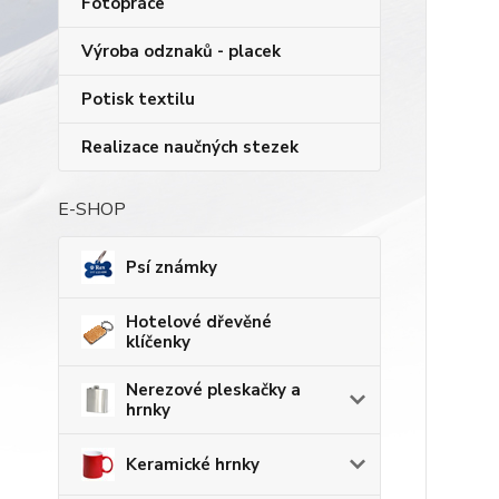
Fotopráce
Výroba odznaků - placek
Potisk textilu
Realizace naučných stezek
E-SHOP
Psí známky
Hotelové dřevěné
klíčenky
Nerezové pleskačky a
hrnky
Keramické hrnky