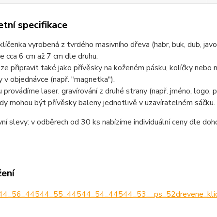
tní specifikace
líčenka vyrobená z tvrdého masivního dřeva (habr, buk, dub, javor
je cca 6 cm až 7 cm dle druhu.
lze připravit také jako přívěsky na koženém pásku, kolíčky neb
 v objednávce (např. "magnetka").
 provádíme laser. gravírování z druhé strany (např. jméno, logo, přá
y mohou být přívěsky baleny jednotlivě v uzavíratelném sáčku.
í slevy: v odběrech od 30 ks nabízíme individuální ceny dle doh
žení
4_56_44544_55_44544_54_44544_53__ps_52drevene_klice