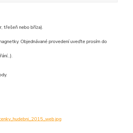
, třešeň nebo bříza).
o magnetky. Objednávané provedení uveďte prosím do
ní...).
ody.
nky_hudebni_2015_web.jpg