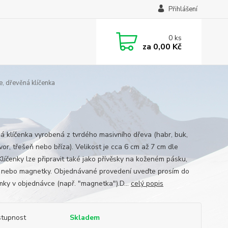
Přihlášení
0
ks
za
0,00 Kč
, dřevěná klíčenka
á klíčenka vyrobená z tvrdého masivního dřeva (habr, buk,
vor, třešeň nebo bříza). Velikost je cca 6 cm až 7 cm dle
Klíčenky lze připravit také jako přívěsky na koženém pásku,
y nebo magnetky. Objednávané provedení uveďte prosím do
ky v objednávce (např. "magnetka").D...
celý popis
tupnost
Skladem