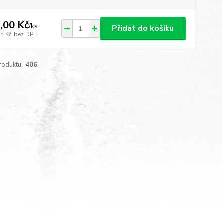
,00 Kč
/
ks
Přidat do košíku
45 Kč
bez DPH
roduktu:
406