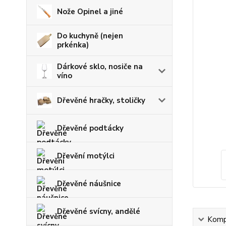
Nože Opinel a jiné
Do kuchyně (nejen
prkénka)
Dárkové sklo, nosiče na
víno
Dřevěné hračky, stoličky
Dřevěné podtácky
Dřevění motýlci
Dřevěné náušnice
Dřevěné svícny, andělé
Kompl