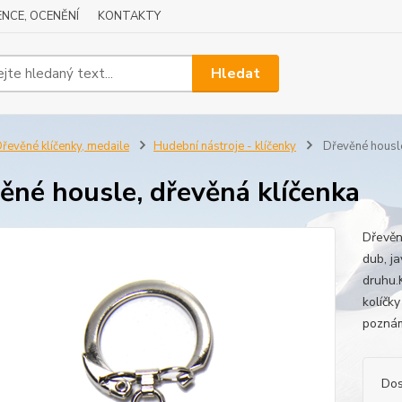
NCE, OCENĚNÍ
KONTAKTY
Hledat
řevěné klíčenky, medaile
Hudební nástroje - klíčenky
Dřevěné housle
ěné housle, dřevěná klíčenka
Dřevěn
dub, ja
druhu.
kolíčk
poznám
Dos