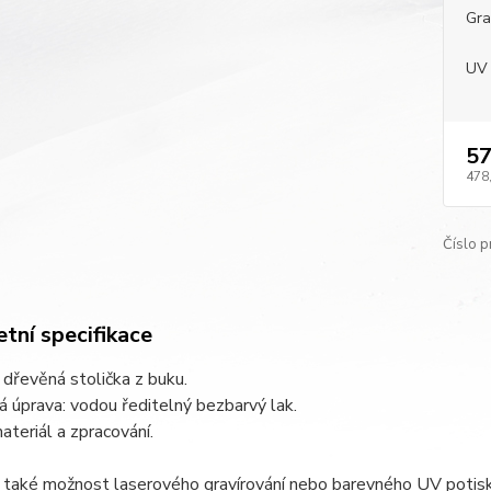
Gra
UV 
57
478
Číslo p
tní specifikace
 dřevěná stolička z buku.
 úprava: vodou ředitelný bezbarvý lak.
materiál a zpracování.
také možnost laserového gravírování nebo barevného UV potisku (