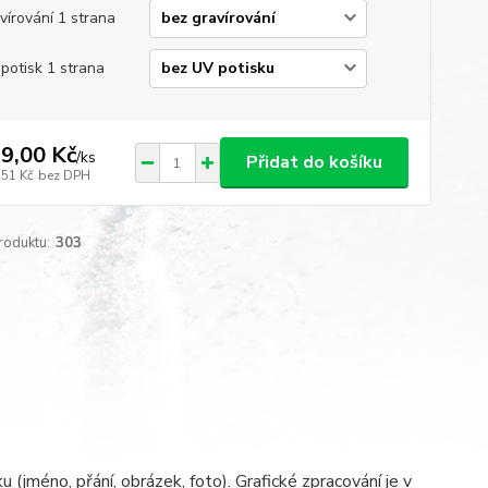
vírování 1 strana
potisk 1 strana
9,00 Kč
/
ks
Přidat do košíku
,51 Kč
bez DPH
roduktu:
303
jméno, přání, obrázek, foto). Grafické zpracování je v