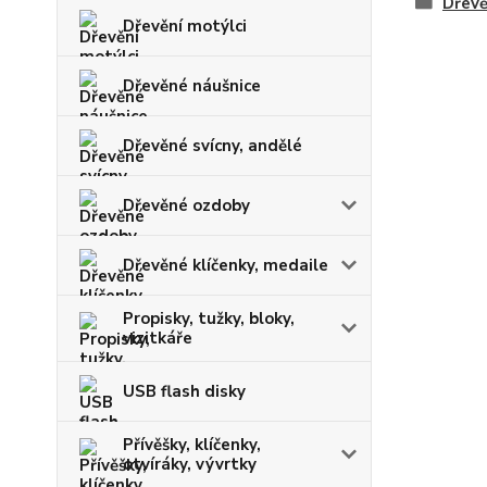
Dřevě
Dřevění motýlci
Dřevěné náušnice
Dřevěné svícny, andělé
Dřevěné ozdoby
Dřevěné klíčenky, medaile
Propisky, tužky, bloky,
vizitkáře
USB flash disky
Přívěšky, klíčenky,
otvíráky, vývrtky