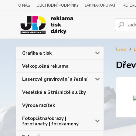
O NÁS
OBCHODNÍ PODMÍNKY
JAK NAKUPOVAT
REFERE
Úvod
D
Grafika a tisk
Dřev
Velkoplošná reklama
Laserové gravírování a řezání
Veselské a Strážnické služby
Výroba razítek
Fotoplátna/obrazy |
fototapety | fotokameny