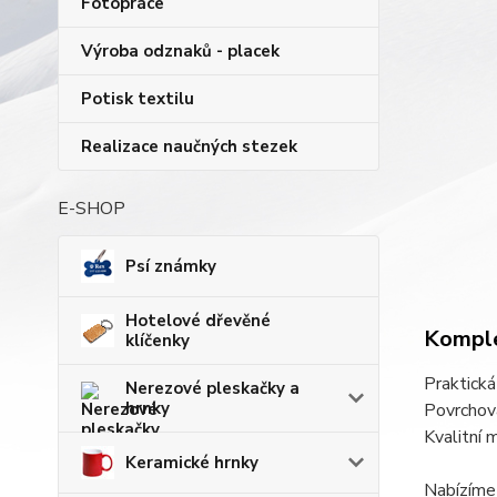
Fotopráce
Výroba odznaků - placek
Potisk textilu
Realizace naučných stezek
E-SHOP
Psí známky
Hotelové dřevěné
Komple
klíčenky
Praktická
Nerezové pleskačky a
hrnky
Povrchová
Kvalitní 
Keramické hrnky
Nabízíme 