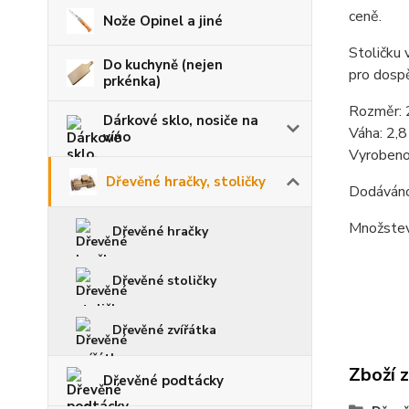
ceně.
Nože Opinel a jiné
Stoličku 
Do kuchyně (nejen
pro dospě
prkénka)
Rozměr: 2
Dárkové sklo, nosiče na
Váha: 2,8
víno
Vyrobeno
Dřevěné hračky, stoličky
Dodáváno
Množstevn
Dřevěné hračky
Dřevěné stoličky
Dřevěné zvířátka
Zboží 
Dřevěné podtácky