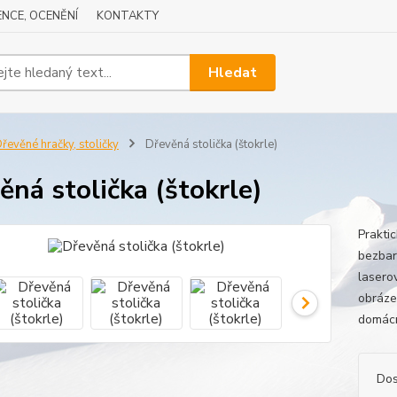
NCE, OCENĚNÍ
KONTAKTY
Hledat
řevěné hračky, stoličky
Dřevěná stolička (štokrle)
ěná stolička (štokrle)
Prakti
bezbar
lasero
obrázek
domácno
Dos