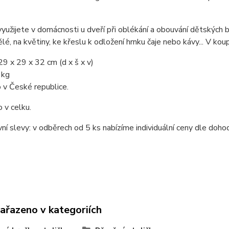
využijete v domácnosti u dveří při oblékání a obouvání dětských b
lé, na květiny, ke křeslu k odložení hrnku čaje nebo kávy... V kou
9 x 29 x 32 cm (d x š x v)
 kg
 v České republice.
 v celku.
í slevy: v odběrech od 5 ks nabízíme individuální ceny dle dohod
zařazeno v kategoriích