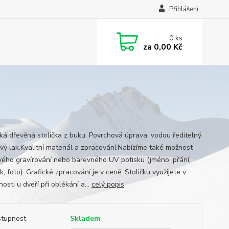
Přihlášení
0
ks
za
0,00 Kč
cká dřevěná stolička z buku. Povrchová úprava: vodou ředitelný
vý lak.Kvalitní materiál a zpracování.Nabízíme také možnost
vého gravírování nebo barevného UV potisku (jméno, přání,
, foto). Grafické zpracování je v ceně. Stoličku využijete v
sti u dveří při oblékání a...
celý popis
tupnost
Skladem