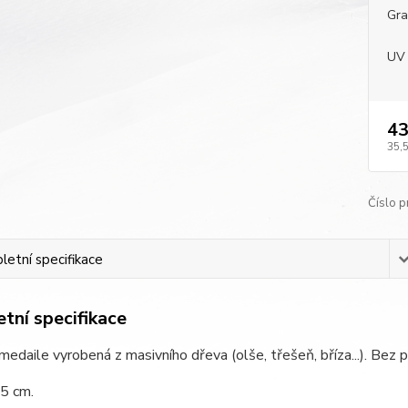
Gra
UV 
43
35,
Číslo p
etní specifikace
tní specifikace
edaile vyrobená z masivního dřeva (olše, třešeň, bříza...). Bez p
 5 cm.