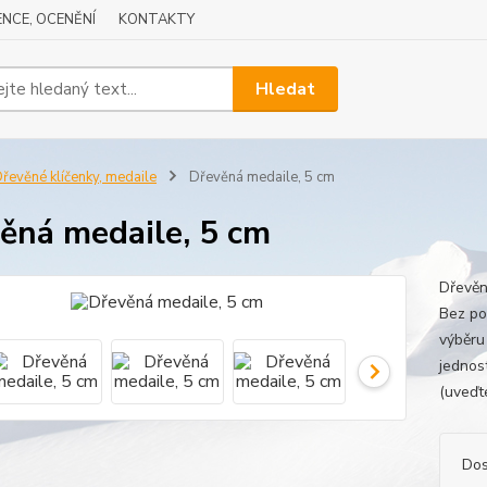
NCE, OCENĚNÍ
KONTAKTY
Hledat
řevěné klíčenky, medaile
Dřevěná medaile, 5 cm
ěná medaile, 5 cm
Dřevěná
Bez pot
výběru
jednos
(uveďt
Dos