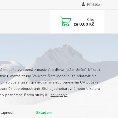
Přihlášení
0
ks
za
0,00 Kč
 medaile vyrobená z masivního dřeva (olše, třešeň, bříza...).
isku, včetně stuhy. Velikost: 5 cm.Medaile lze připravit dle
 v nabídce s laser. gravírováním nebo barevným UV potiskem,
tranně nebo oboustraně. Stuha jednobarevná nebo trikolora
e v poznámce).Barva stuhy k...
celý popis
tupnost
Skladem