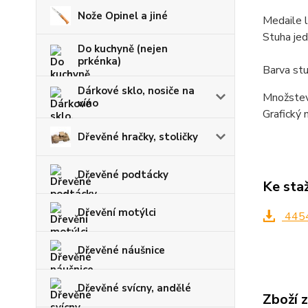
Nože Opinel a jiné
Medaile l
Stuha jed
Do kuchyně (nejen
prkénka)
Barva stu
Dárkové sklo, nosiče na
Množstevn
víno
Grafický 
Dřevěné hračky, stoličky
Dřevěné podtácky
Ke sta
Dřevění motýlci
4454
Dřevěné náušnice
Dřevěné svícny, andělé
Zboží 