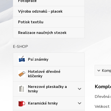
Fotopráce
Výroba odznaků - placek
Potisk textilu
Realizace naučných stezek
E-SHOP
Psí známky
Kompl
Hotelové dřevěné
klíčenky
Komple
Nerezové pleskačky a
hrnky
Dřevěná m
Keramické hrnky
Velikost: