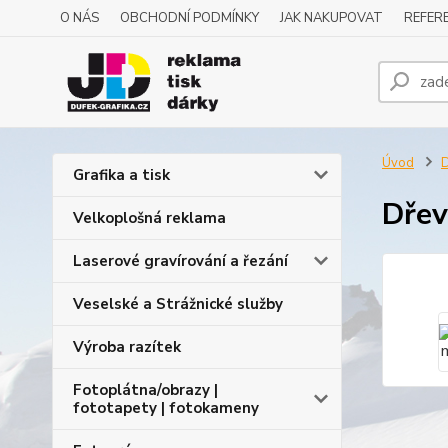
O NÁS
OBCHODNÍ PODMÍNKY
JAK NAKUPOVAT
REFERE
Úvod
D
Grafika a tisk
Dřev
Velkoplošná reklama
Laserové gravírování a řezání
Veselské a Strážnické služby
Výroba razítek
Fotoplátna/obrazy |
fototapety | fotokameny