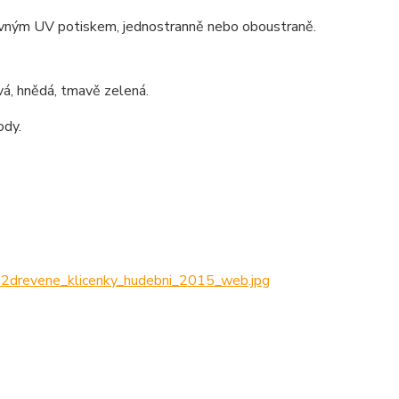
arevným UV potiskem, jednostranně nebo oboustraně.
ová, hnědá, tmavě zelená.
ody.
evene_klicenky_hudebni_2015_web.jpg