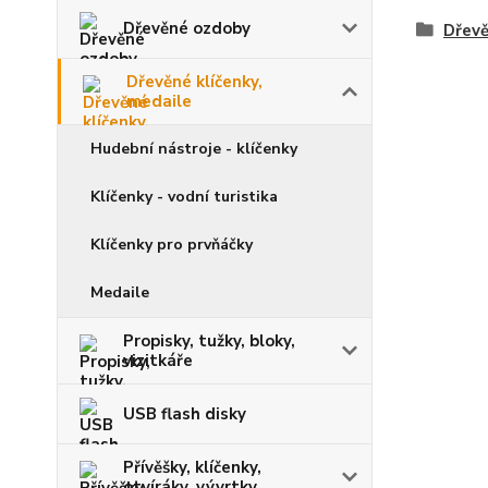
Dřevěné ozdoby
Dřevě
Dřevěné klíčenky,
medaile
Hudební nástroje - klíčenky
Klíčenky - vodní turistika
Klíčenky pro prvňáčky
Medaile
Propisky, tužky, bloky,
vizitkáře
USB flash disky
Přívěšky, klíčenky,
otvíráky, vývrtky