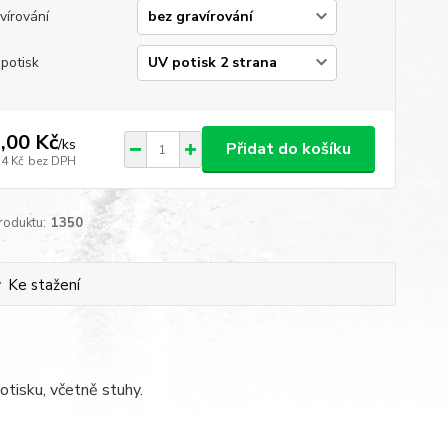
vírování
potisk
,00 Kč
/
ks
Přidat do košíku
54 Kč
bez DPH
roduktu:
1350
Ke stažení
otisku, včetně stuhy.