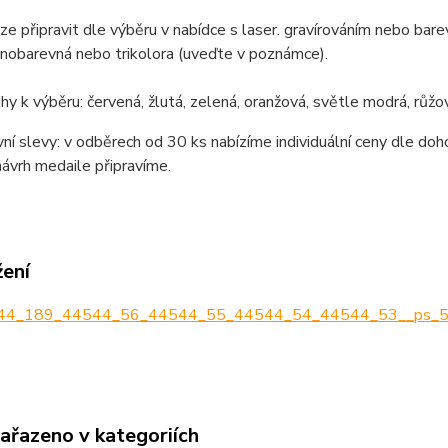
ze připravit dle výběru v nabídce s laser. gravírováním nebo b
nobarevná nebo trikolora (uveďte v poznámce).
hy k výběru: červená, žlutá, zelená, oranžová, světle modrá, růž
í slevy: v odběrech od 30 ks nabízíme individuální ceny dle doh
návrh medaile připravíme.
žení
4_189_44544_56_44544_55_44544_54_44544_53__ps_52dr
zařazeno v kategoriích