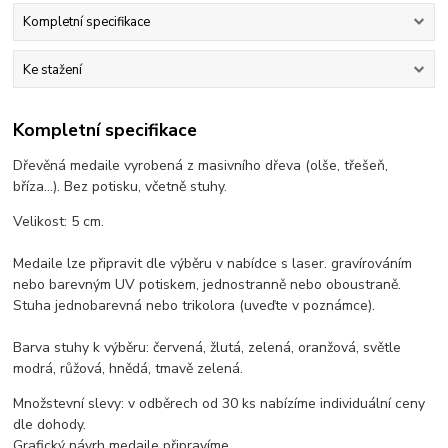
Kompletní specifikace
Ke stažení
Kompletní specifikace
Dřevěná medaile vyrobená z masivního dřeva (olše, třešeň,
bříza...). Bez potisku, včetně stuhy.
Velikost: 5 cm.
Medaile lze připravit dle výběru v nabídce s laser. gravírováním
nebo barevným UV potiskem, jednostranně nebo oboustraně.
Stuha jednobarevná nebo trikolora (uveďte v poznámce).
Barva stuhy k výběru: červená, žlutá, zelená, oranžová, světle
modrá, růžová, hnědá, tmavě zelená.
Množstevní slevy: v odběrech od 30 ks nabízíme individuální ceny
dle dohody.
Grafický návrh medaile připravíme.