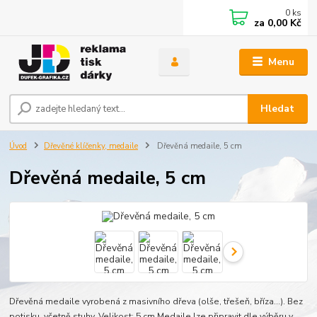
0
ks
za
0,00 Kč
Menu
Hledat
Úvod
Dřevěné klíčenky, medaile
Dřevěná medaile, 5 cm
Dřevěná medaile, 5 cm
Dřevěná medaile vyrobená z masivního dřeva (olše, třešeň, bříza...). Bez
potisku, včetně stuhy. Velikost: 5 cm.Medaile lze připravit dle výběru v