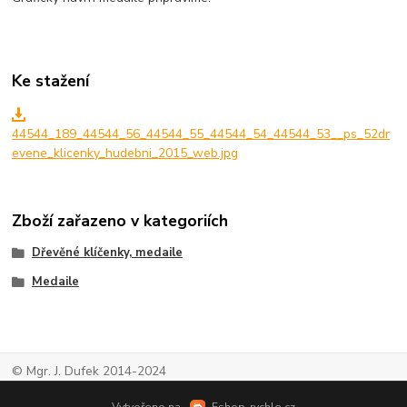
Ke stažení
44544_189_44544_56_44544_55_44544_54_44544_53__ps_52dr
evene_klicenky_hudebni_2015_web.jpg
Zboží zařazeno v kategoriích
Dřevěné klíčenky, medaile
Medaile
© Mgr. J. Dufek 2014-2024
Vytvořeno na
Eshop-rychle.cz