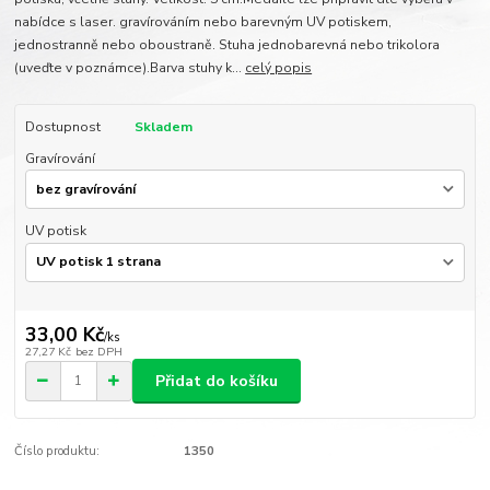
nabídce s laser. gravírováním nebo barevným UV potiskem,
jednostranně nebo oboustraně. Stuha jednobarevná nebo trikolora
(uveďte v poznámce).Barva stuhy k...
celý popis
Dostupnost
Skladem
Gravírování
UV potisk
33,00 Kč
/
ks
27,27 Kč
bez DPH
Přidat do košíku
Číslo produktu:
1350