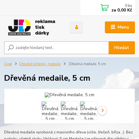
0
ks
za
0,00 Kč
Menu
Hledat
Úvod
Dřevěné klíčenky, medaile
Dřevěná medaile, 5 cm
Dřevěná medaile, 5 cm
Dřevěná medaile vyrobená z masivního dřeva (olše, třešeň, bříza...). Bez
potisku, včetně stuhy. Velikost: 5 cm.Medaile lze připravit dle výběru v