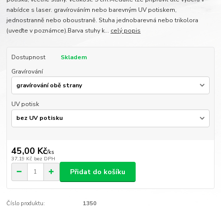
nabídce s laser. gravírováním nebo barevným UV potiskem,
jednostranně nebo oboustraně. Stuha jednobarevná nebo trikolora
(uveďte v poznámce).Barva stuhy k...
celý popis
Dostupnost
Skladem
Gravírování
UV potisk
45,00 Kč
/
ks
37,19 Kč
bez DPH
Přidat do košíku
Číslo produktu:
1350