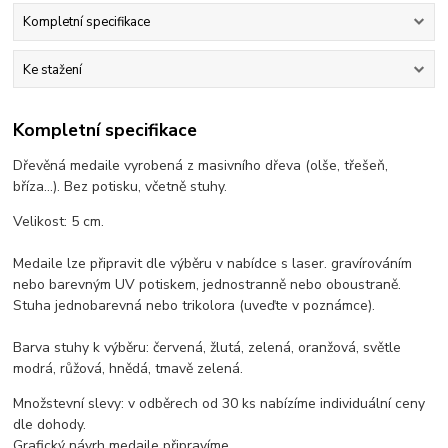
Kompletní specifikace
Ke stažení
Kompletní specifikace
Dřevěná medaile vyrobená z masivního dřeva (olše, třešeň,
bříza...). Bez potisku, včetně stuhy.
Velikost: 5 cm.
Medaile lze připravit dle výběru v nabídce s laser. gravírováním
nebo barevným UV potiskem, jednostranně nebo oboustraně.
Stuha jednobarevná nebo trikolora (uveďte v poznámce).
Barva stuhy k výběru: červená, žlutá, zelená, oranžová, světle
modrá, růžová, hnědá, tmavě zelená.
Množstevní slevy: v odběrech od 30 ks nabízíme individuální ceny
dle dohody.
Grafický návrh medaile připravíme.