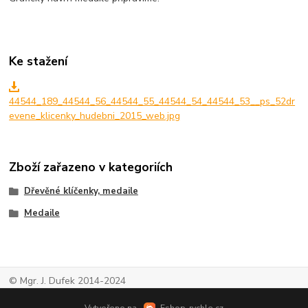
Ke stažení
44544_189_44544_56_44544_55_44544_54_44544_53__ps_52dr
evene_klicenky_hudebni_2015_web.jpg
Zboží zařazeno v kategoriích
Dřevěné klíčenky, medaile
Medaile
© Mgr. J. Dufek 2014-2024
Vytvořeno na
Eshop-rychle.cz