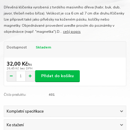
Dřevěná klíčenka vyrobená z tvrdého masivního dřeva (habr, buk, dub,
javor, třešeň nebo bříza). Velikost je cca 6 cm až 7 cm dle druhu.Klíčenky
lze připravit také jako přívěsky na koženém pásku, kolíčky nebo
magnetky. Objednávané provedení uveďte prosím do poznámky v
objednávce (např. "magnetka").D...
celý popis
Dostupnost
Skladem
32,00 Kč
/
ks
26,45 Kč
bez DPH
Přidat do košíku
Číslo produktu:
401
Kompletní specifikace
Ke stažení