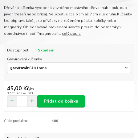
Dřevěná klíčenka vyrobená z tvrdého masivního dřeva (habr, buk, dub,
javor, třešeň nebo bříza). Velikost je cca 6 cm až 7 cm dle druhu.Klíčenky
lze připravit také jako přívěsky na koženém pásku, kolíčky nebo
magnetky. Objednávané provedení uveďte prosím do poznámky v
objednávce (např. "magnetka"...
celý popis
Dostupnost
Skladem
Gravírování klíčenky
45,00 Kč
/
ks
37,19 Kč
bez DPH
Přidat do košíku
Číslo produktu:
400