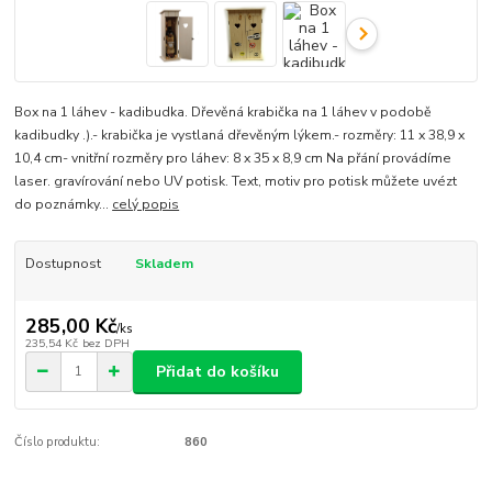
Box na 1 láhev - kadibudka. Dřevěná krabička na 1 láhev v podobě
kadibudky .).- krabička je vystlaná dřevěným lýkem.- rozměry: 11 x 38,9 x
10,4 cm- vnitřní rozměry pro láhev: 8 x 35 x 8,9 cm Na přání provádíme
laser. gravírování nebo UV potisk. Text, motiv pro potisk můžete uvézt
do poznámky...
celý popis
Dostupnost
Skladem
285,00 Kč
/
ks
235,54 Kč
bez DPH
Přidat do košíku
Číslo produktu:
860