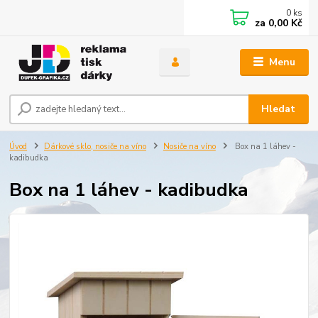
0
ks
za
0,00 Kč
Menu
Hledat
Úvod
Dárkové sklo, nosiče na víno
Nosiče na víno
Box na 1 láhev -
kadibudka
Box na 1 láhev - kadibudka