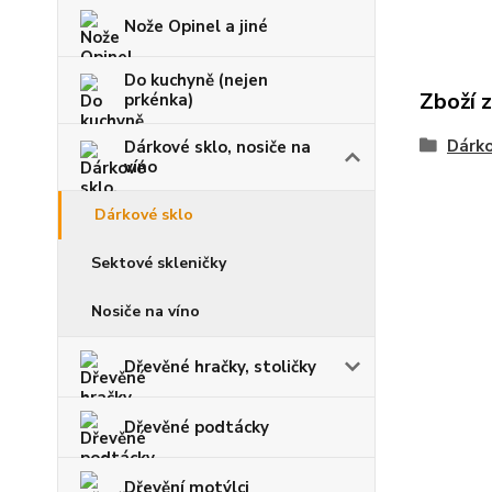
Nože Opinel a jiné
Do kuchyně (nejen
Zboží 
prkénka)
Dárko
Dárkové sklo, nosiče na
víno
Dárkové sklo
Sektové skleničky
Nosiče na víno
Dřevěné hračky, stoličky
Dřevěné podtácky
Dřevění motýlci