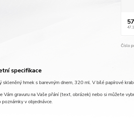
57
47,
Číslo p
tní specifikace
 skleněný hrnek s barevným dnem, 320 ml. V bílé papírové krab
e Vám gravuru na Vaše přání (text, obrázek) nebo si můžete vybr
o poznámky v objednávce.