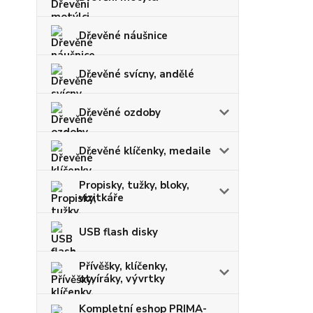
Dřevěné náušnice
Dřevěné svícny, andělé
Dřevěné ozdoby
Dřevěné klíčenky, medaile
Propisky, tužky, bloky,
vizitkáře
USB flash disky
Přívěšky, klíčenky,
otvíráky, vývrtky
Kompletní eshop PRIMA-