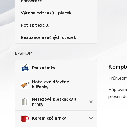
Fotopráce
Výroba odznaků - placek
Potisk textilu
Realizace naučných stezek
E-SHOP
Komple
Psí známky
Průhledný
Hotelové dřevěné
klíčenky
Připravím
prosím d
Nerezové pleskačky a
hrnky
Keramické hrnky