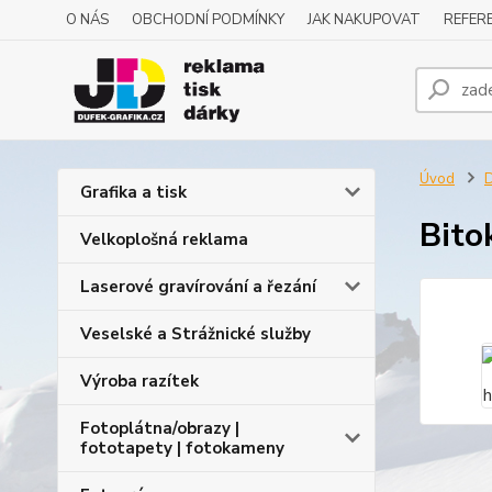
O NÁS
OBCHODNÍ PODMÍNKY
JAK NAKUPOVAT
REFERE
Úvod
D
Grafika a tisk
Bito
Velkoplošná reklama
Laserové gravírování a řezání
Veselské a Strážnické služby
Výroba razítek
Fotoplátna/obrazy |
fototapety | fotokameny