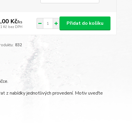
,00 Kč
/
ks
Přidat do košíku
11 Kč
bez DPH
roduktu:
832
ičce.
at z nabídky jednotlivých provedení. Motiv uveďte