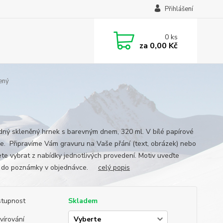
Přihlášení
0
ks
za
0,00 Kč
ený
dný skleněný hrnek s barevným dnem, 320 ml. V bílé papírové
ce. Připravíme Vám gravuru na Vaše přání (text, obrázek) nebo
ete vybrat z nabídky jednotlivých provedení. Motiv uveďte
m do poznámky v objednávce.
celý popis
tupnost
Skladem
vírování