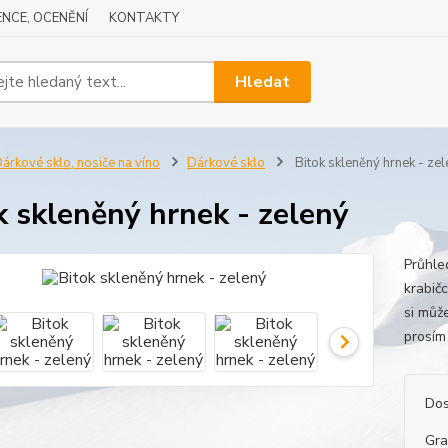
NCE, OCENĚNÍ
KONTAKTY
Hledat
árkové sklo, nosiče na víno
Dárkové sklo
Bitok skleněný hrnek - zel
k skleněný hrnek - zelený
Průhle
krabič
si můž
prosí
Dos
Gra