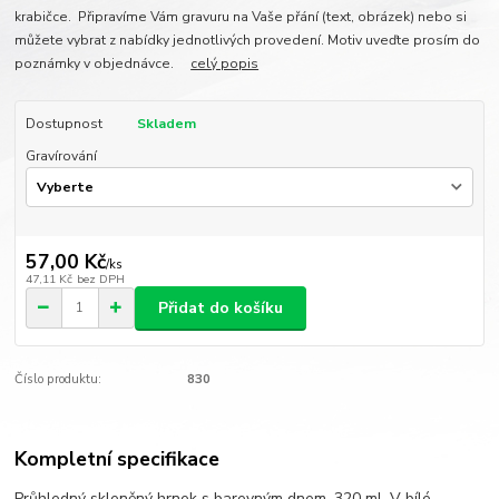
krabičce. Připravíme Vám gravuru na Vaše přání (text, obrázek) nebo si
můžete vybrat z nabídky jednotlivých provedení. Motiv uveďte prosím do
poznámky v objednávce.
celý popis
Dostupnost
Skladem
Gravírování
57,00 Kč
/
ks
47,11 Kč
bez DPH
Přidat do košíku
Číslo produktu:
830
Kompletní specifikace
Průhledný skleněný hrnek s barevným dnem, 320 ml. V bílé