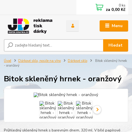
0
ks
za
0,00 Kč
Menu
Hledat
Úvod
Dárkové sklo, nosiče na víno
Dárkové sklo
Bitok skleněný hrnek
- oranžový
Bitok skleněný hrnek - oranžový
Průhledný skleněný hrnek s barevným dnem, 320 ml. V bílé papírové