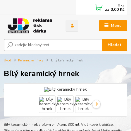
0
ks
za
0,00 Kč
Menu
Hledat
Úvod
Keramické hrnky
Bílý keramický hrnek
Bílý keramický hrnek
Bílý keramický hrnek s bílým vnitřkem, 300 ml. V dárkové krabičce.
Připravíme Vám poisdk na Vaše přání (text, obrázek, foto),Motiv uveďte