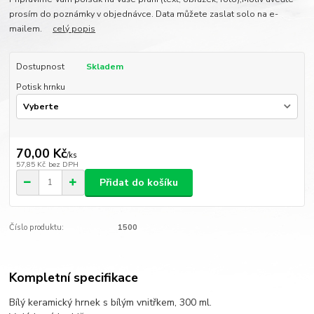
prosím do poznámky v objednávce. Data můžete zaslat solo na e-
mailem.
celý popis
Dostupnost
Skladem
Potisk hrnku
70,00 Kč
/
ks
57,85 Kč
bez DPH
Přidat do košíku
Číslo produktu:
1500
Kompletní specifikace
Bílý keramický hrnek s bílým vnitřkem, 300 ml.