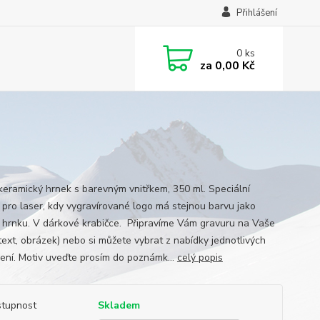
Přihlášení
0
ks
za
0,00 Kč
keramický hrnek s barevným vnitřkem, 350 ml. Speciální
 pro laser, kdy vygravírované logo má stejnou barvu jako
k hrnku. V dárkové krabičce. Připravíme Vám gravuru na Vaše
(text, obrázek) nebo si můžete vybrat z nabídky jednotlivých
ení. Motiv uveďte prosím do poznámk...
celý popis
tupnost
Skladem