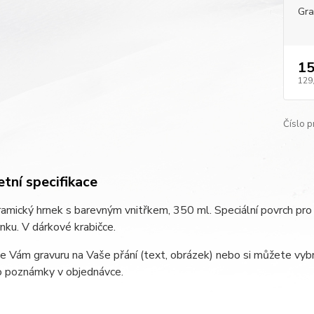
Gra
15
129
Číslo p
tní specifikace
amický hrnek s barevným vnitřkem, 350 ml. Speciální povrch pro 
rnku. V dárkové krabičce.
e Vám gravuru na Vaše přání (text, obrázek) nebo si můžete vybr
o poznámky v objednávce.