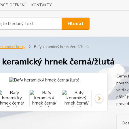
NCE, OCENĚNÍ
KONTAKTY
Hledat
eramické hrnky
Bafy keramický hrnek černá/žlutá
 keramický hrnek černá/žlutá
Černý 
povrch
vnitře
přání 
proved
Dos