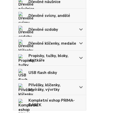
Dřevěné náušnice
Dřevěné svícny, andělé
Dřevěné ozdoby
Dřevěné klíčenky, medaile
Propisky, tužky, bloky,
vizitkáře
USB flash disky
Přívěšky, klíčenky,
otvíráky, vývrtky
Kompletní eshop PRIMA-
DÁREK