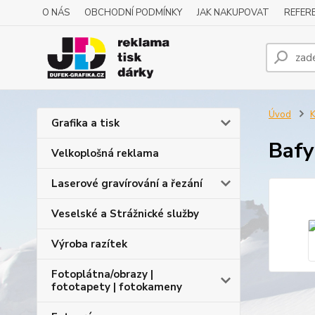
O NÁS
OBCHODNÍ PODMÍNKY
JAK NAKUPOVAT
REFERE
Úvod
K
Grafika a tisk
Bafy
Velkoplošná reklama
Laserové gravírování a řezání
Veselské a Strážnické služby
Výroba razítek
Fotoplátna/obrazy |
fototapety | fotokameny