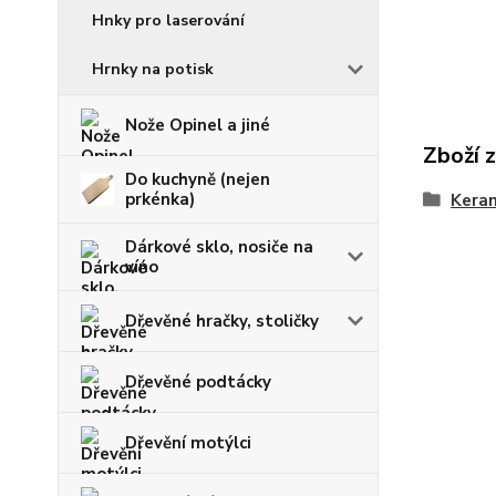
Hnky pro laserování
Hrnky na potisk
Nože Opinel a jiné
Zboží 
Do kuchyně (nejen
prkénka)
Keram
Dárkové sklo, nosiče na
víno
Dřevěné hračky, stoličky
Dřevěné podtácky
Dřevění motýlci