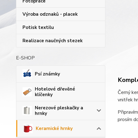
Fotopráce
Výroba odznaků - placek
Potisk textilu
Realizace naučných stezek
E-SHOP
Psí známky
Komple
Hotelové dřevěné
Černý ker
klíčenky
vnitřek h
Nerezové pleskačky a
Připravím
hrnky
prosím d
Keramické hrnky