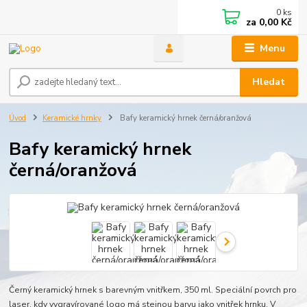
0
ks
za
0,00 Kč
Menu
Hledat
Úvod
Keramické hrnky
Bafy keramický hrnek černá/oranžová
Bafy keramický hrnek
černá/oranžová
Černý keramický hrnek s barevným vnitřkem, 350 ml. Speciální povrch pro
laser, kdy vygravírované logo má stejnou barvu jako vnitřek hrnku. V