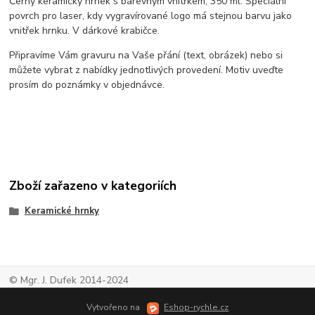
Černý keramický hrnek s barevným vnitřkem, 350 ml. Speciální
povrch pro laser, kdy vygravírované logo má stejnou barvu jako
vnitřek hrnku. V dárkové krabičce.
Připravíme Vám gravuru na Vaše přání (text, obrázek) nebo si
můžete vybrat z nabídky jednotlivých provedení. Motiv uveďte
prosím do poznámky v objednávce.
Zboží zařazeno v kategoriích
Keramické hrnky
© Mgr. J. Dufek 2014-2024
Vytvořeno na
Eshop-rychle.cz