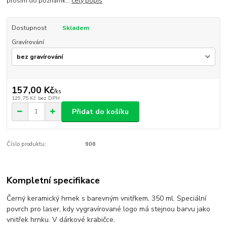
prosím do poznámk...
celý popis
Dostupnost
Skladem
Gravírování
157,00 Kč
/
ks
129,75 Kč
bez DPH
Přidat do košíku
Číslo produktu:
906
Kompletní specifikace
Černý keramický hrnek s barevným vnitřkem, 350 ml. Speciální
povrch pro laser, kdy vygravírované logo má stejnou barvu jako
vnitřek hrnku. V dárkové krabičce.