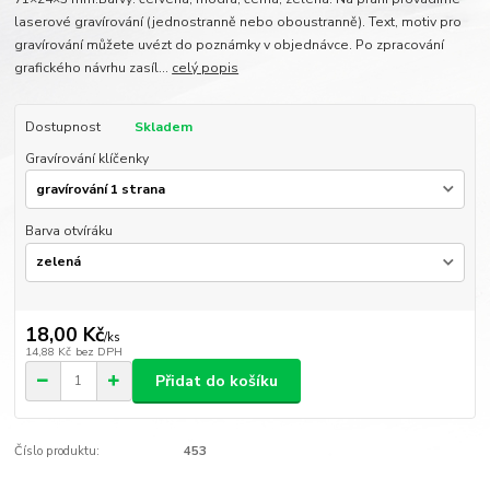
laserové gravírování (jednostranně nebo oboustranně). Text, motiv pro
gravírování můžete uvézt do poznámky v objednávce. Po zpracování
grafického návrhu zasíl...
celý popis
Dostupnost
Skladem
Gravírování klíčenky
Barva otvíráku
18,00 Kč
/
ks
14,88 Kč
bez DPH
Přidat do košíku
Číslo produktu:
453