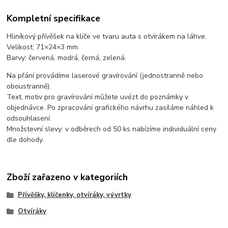
Kompletní specifikace
Hliníkový přívěšek na klíče ve tvaru auta s otvírákem na láhve.
Velikost: 71×24×3 mm.
Barvy: červená, modrá, černá, zelená.
Na přání provádíme laserové gravírování (jednostranně nebo
oboustranně).
Text, motiv pro gravírování můžete uvézt do poznámky v
objednávce. Po zpracování grafického návrhu zasíláme náhled k
odsouhlasení.
Množstevní slevy: v odběrech od 50 ks nabízíme individuální ceny
dle dohody.
Zboží zařazeno v kategoriích
Přívěšky, klíčenky, otvíráky, vývrtky
Otvíráky