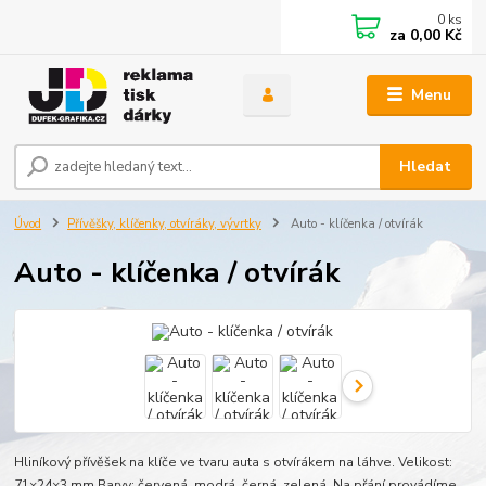
0
ks
za
0,00 Kč
Menu
Hledat
Úvod
Přívěšky, klíčenky, otvíráky, vývrtky
Auto - klíčenka / otvírák
Auto - klíčenka / otvírák
Hliníkový přívěšek na klíče ve tvaru auta s otvírákem na láhve. Velikost:
71×24×3 mm.Barvy: červená, modrá, černá, zelená. Na přání provádíme