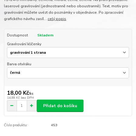
laserové gravírování (jednostranně nebo oboustranně). Text, motiv pro
gravírování můžete uvézt do poznámky v objednávce. Po zpracování
grafického návrhu zasíl...
celý popis
Dostupnost
Skladem
Gravírování klíčenky
Barva otvíráku
18,00 Kč
/
ks
14,88 Kč
bez DPH
Přidat do košíku
Číslo produktu:
453