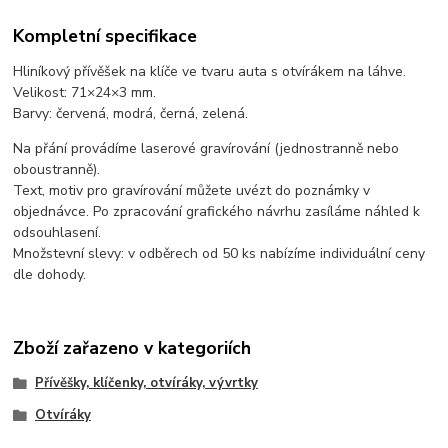
Kompletní specifikace
Hliníkový přívěšek na klíče ve tvaru auta s otvírákem na láhve.
Velikost: 71×24×3 mm.
Barvy: červená, modrá, černá, zelená.
Na přání provádíme laserové gravírování (jednostranně nebo
oboustranně).
Text, motiv pro gravírování můžete uvézt do poznámky v
objednávce. Po zpracování grafického návrhu zasíláme náhled k
odsouhlasení.
Množstevní slevy: v odběrech od 50 ks nabízíme individuální ceny
dle dohody.
Zboží zařazeno v kategoriích
Přívěšky, klíčenky, otvíráky, vývrtky
Otvíráky