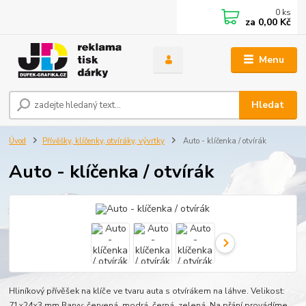
0
ks
za
0,00 Kč
Menu
Hledat
Úvod
Přívěšky, klíčenky, otvíráky, vývrtky
Auto - klíčenka / otvírák
Auto - klíčenka / otvírák
Hliníkový přívěšek na klíče ve tvaru auta s otvírákem na láhve. Velikost:
71×24×3 mm.Barvy: červená, modrá, černá, zelená. Na přání provádíme