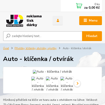
0
ks
za
0,00 Kč
Menu
Hledat
Úvod
Přívěšky, klíčenky, otvíráky, vývrtky
Auto - klíčenka / otvírák
Auto - klíčenka / otvírák
Hliníkový přívěšek na klíče ve tvaru auta s otvírákem na láhve. Velikost:
71×24×3 mm.Barvy: červená, modrá, černá, zelená. Na přání provádíme