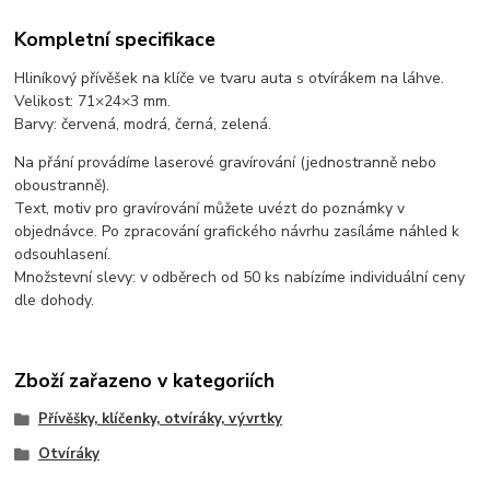
Kompletní specifikace
Hliníkový přívěšek na klíče ve tvaru auta s otvírákem na láhve.
Velikost: 71×24×3 mm.
Barvy: červená, modrá, černá, zelená.
Na přání provádíme laserové gravírování (jednostranně nebo
oboustranně).
Text, motiv pro gravírování můžete uvézt do poznámky v
objednávce. Po zpracování grafického návrhu zasíláme náhled k
odsouhlasení.
Množstevní slevy: v odběrech od 50 ks nabízíme individuální ceny
dle dohody.
Zboží zařazeno v kategoriích
Přívěšky, klíčenky, otvíráky, vývrtky
Otvíráky