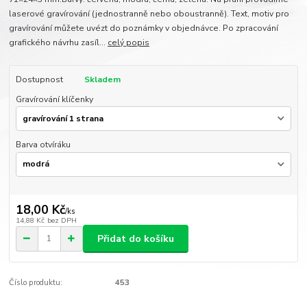
laserové gravírování (jednostranně nebo oboustranně). Text, motiv pro
gravírování můžete uvézt do poznámky v objednávce. Po zpracování
grafického návrhu zasíl...
celý popis
Dostupnost
Skladem
Gravírování klíčenky
Barva otvíráku
18,00 Kč
/
ks
14,88 Kč
bez DPH
Přidat do košíku
Číslo produktu:
453