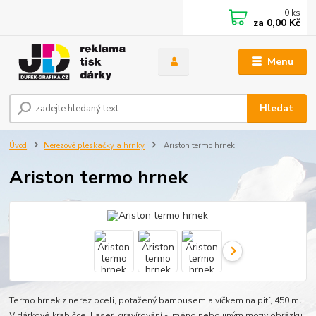
0
ks
za
0,00 Kč
Menu
Hledat
Úvod
Nerezové pleskačky a hrnky
Ariston termo hrnek
Ariston termo hrnek
Termo hrnek z nerez oceli, potažený bambusem a víčkem na pití, 450 ml.
V dárkové krabičce. Laser. gravírování - jméno nebo jiným motiv obrázku