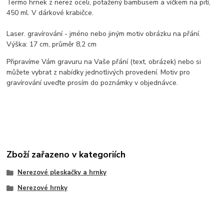
Termo hrnek z nerez oceli, potažený bambusem a víčkem na pití,
450 ml. V dárkové krabičce.
Laser. gravírování - jméno nebo jiným motiv obrázku na přání.
Výška: 17 cm, průměr 8,2 cm
Připravíme Vám gravuru na Vaše přání (text, obrázek) nebo si
můžete vybrat z nabídky jednotlivých provedení. Motiv pro
gravírování uveďte prosím do poznámky v objednávce.
Zboží zařazeno v kategoriích
Nerezové pleskačky a hrnky
Nerezové hrnky