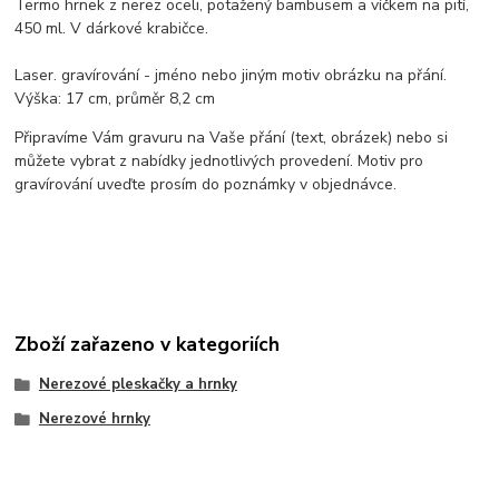
Termo hrnek z nerez oceli, potažený bambusem a víčkem na pití,
450 ml. V dárkové krabičce.
Laser. gravírování - jméno nebo jiným motiv obrázku na přání.
Výška: 17 cm, průměr 8,2 cm
Připravíme Vám gravuru na Vaše přání (text, obrázek) nebo si
můžete vybrat z nabídky jednotlivých provedení. Motiv pro
gravírování uveďte prosím do poznámky v objednávce.
Zboží zařazeno v kategoriích
Nerezové pleskačky a hrnky
Nerezové hrnky