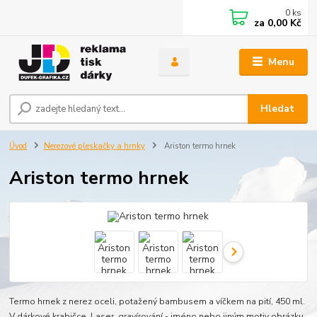
0
ks
za
0,00 Kč
Menu
Hledat
Úvod
Nerezové pleskačky a hrnky
Ariston termo hrnek
Ariston termo hrnek
Termo hrnek z nerez oceli, potažený bambusem a víčkem na pití, 450 ml.
V dárkové krabičce. Laser. gravírování - jméno nebo jiným motiv obrázku